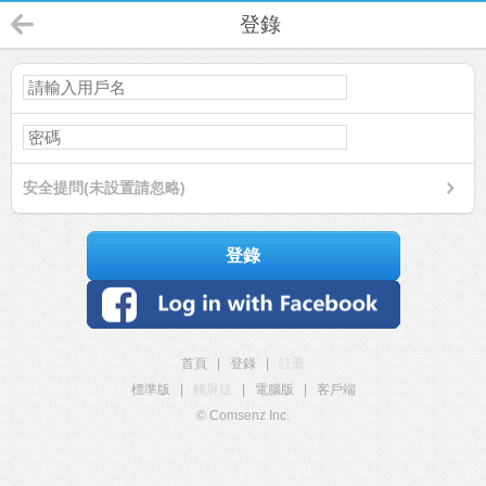
登錄
安全提問(未設置請忽略)
登錄
首頁
|
登錄
|
註冊
標準版
|
觸屏版
|
電腦版
|
客戶端
© Comsenz Inc.