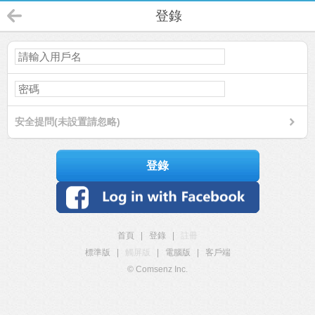
登錄
安全提問(未設置請忽略)
登錄
首頁
|
登錄
|
註冊
標準版
|
觸屏版
|
電腦版
|
客戶端
© Comsenz Inc.