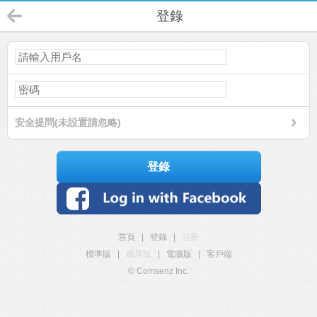
登錄
安全提問(未設置請忽略)
登錄
首頁
|
登錄
|
註冊
標準版
|
觸屏版
|
電腦版
|
客戶端
© Comsenz Inc.