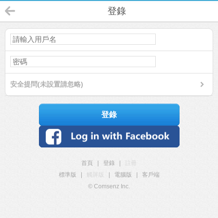
登錄
安全提問(未設置請忽略)
登錄
首頁
|
登錄
|
註冊
標準版
|
觸屏版
|
電腦版
|
客戶端
© Comsenz Inc.