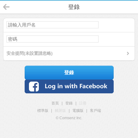
登錄
安全提問(未設置請忽略)
登錄
首頁
|
登錄
|
註冊
標準版
|
觸屏版
|
電腦版
|
客戶端
© Comsenz Inc.