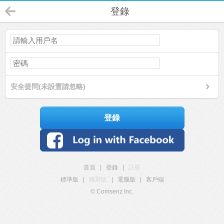
登錄
安全提問(未設置請忽略)
登錄
首頁
|
登錄
|
註冊
標準版
|
觸屏版
|
電腦版
|
客戶端
© Comsenz Inc.