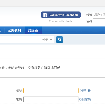
帳號
Connect with friends.
密碼
景
公路資料
討論區
帖子
搜
索
抱歉，您尚未登錄，沒有權限在該版塊回帖
帳號:
立即註冊
密碼:
找回密碼