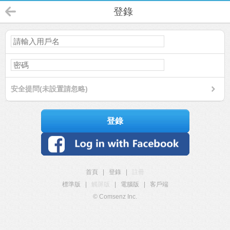
登錄
安全提問(未設置請忽略)
登錄
首頁
|
登錄
|
註冊
標準版
|
觸屏版
|
電腦版
|
客戶端
© Comsenz Inc.