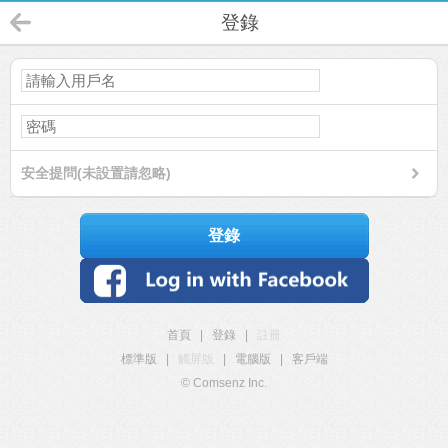
登錄
安全提問(未設置請忽略)
登錄
首頁
|
登錄
|
註冊
標準版
|
觸屏版
|
電腦版
|
客戶端
© Comsenz Inc.