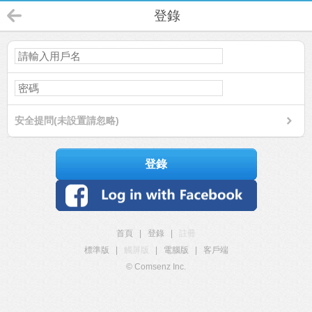
登錄
安全提問(未設置請忽略)
登錄
首頁
|
登錄
|
註冊
標準版
|
觸屏版
|
電腦版
|
客戶端
© Comsenz Inc.