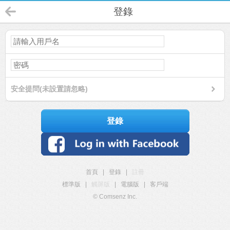
登錄
安全提問(未設置請忽略)
登錄
首頁
|
登錄
|
註冊
標準版
|
觸屏版
|
電腦版
|
客戶端
© Comsenz Inc.