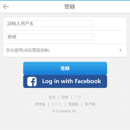
登錄
安全提問(未設置請忽略)
登錄
首頁
|
登錄
|
註冊
標準版
|
觸屏版
|
電腦版
|
客戶端
© Comsenz Inc.