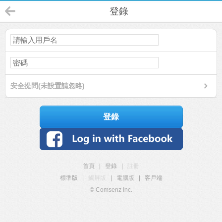
登錄
安全提問(未設置請忽略)
登錄
首頁
|
登錄
|
註冊
標準版
|
觸屏版
|
電腦版
|
客戶端
© Comsenz Inc.