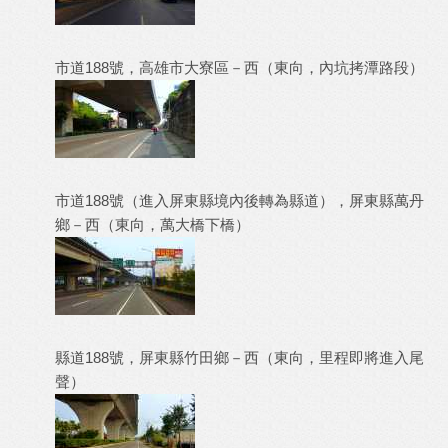
市道188號，高雄市大寮區－西（東向，內坑拷潭路段）
市道188號（進入屏東縣境內後轉為縣道），屏東縣萬丹
鄉－西（東向，萬大橋下橋）
縣道188號，屏東縣竹田鄉－西（東向，里程即將進入尾
聲）