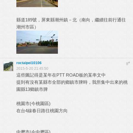
縣道189號，屏東縣潮州鎮－北（南向，繼續往前行通往
潮州市區）
roctaipei10106
#
8
2015-5-20 21:45:50
這些圖記得是某年在PTT ROAD板的某串文中
提到有沒有某縣市全部的鄉鎮市牌時，我所集中出來的桃
園縣13鄉鎮市牌
桃園市(今桃園區)
在台4線春日路往桃園方向
中壢市(今中壢區)