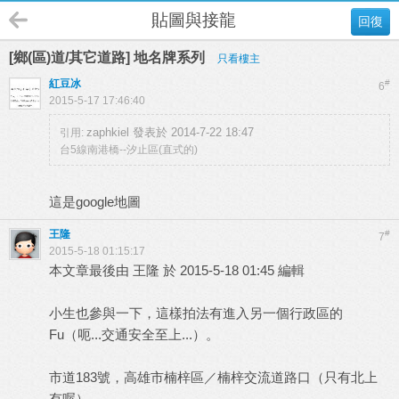
貼圖與接龍
回復
[鄉(區)道/其它道路] 地名牌系列
只看樓主
紅豆冰
#
6
2015-5-17 17:46:40
zaphkiel 發表於 2014-7-22 18:47
引用:
台5線南港橋--汐止區(直式的)
這是google地圖
王隆
#
7
2015-5-18 01:15:17
本文章最後由 王隆 於 2015-5-18 01:45 編輯
小生也參與一下，這樣拍法有進入另一個行政區的
Fu（呃...交通安全至上...）。
市道183號，高雄市楠梓區／楠梓交流道路口（只有北上
有喔）