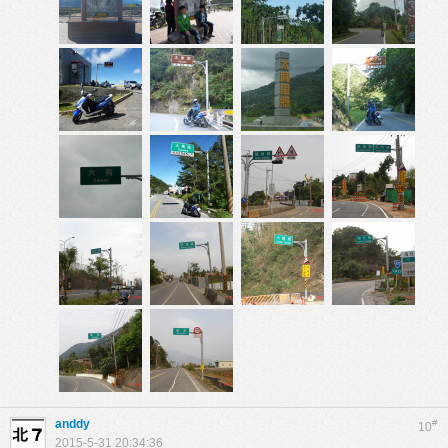
anddy
#
10
2015-5-31 20:34:36