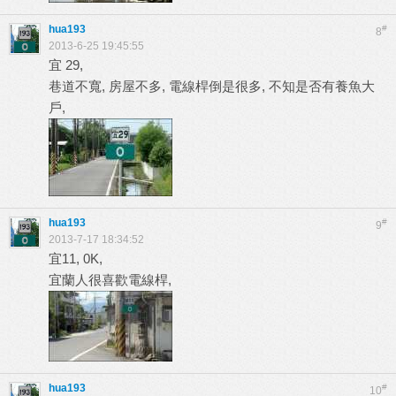
hua193
#
8
2013-6-25 19:45:55
宜 29,
巷道不寬, 房屋不多, 電線桿倒是很多, 不知是否有養魚大
戶,
hua193
#
9
2013-7-17 18:34:52
宜11, 0K,
宜蘭人很喜歡電線桿,
hua193
#
10