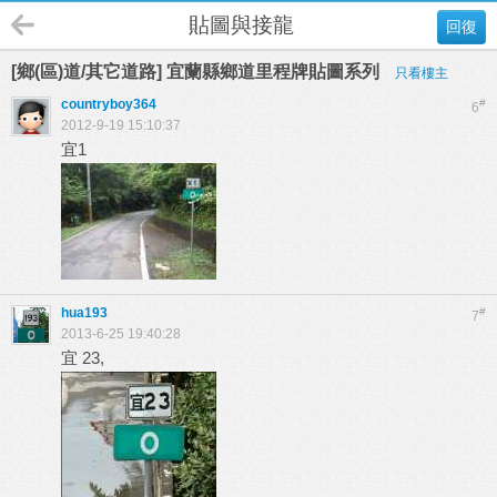
貼圖與接龍
回復
[鄉(區)道/其它道路] 宜蘭縣鄉道里程牌貼圖系列
只看樓主
countryboy364
#
6
2012-9-19 15:10:37
宜1
hua193
#
7
2013-6-25 19:40:28
宜 23,