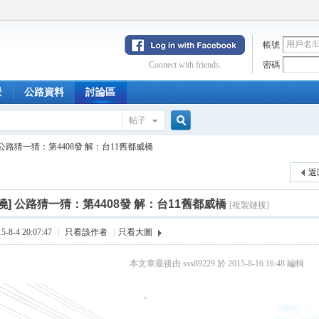
帳號
Connect with friends.
密碼
景
公路資料
討論區
帖子
搜
公路猜一猜：第4408發 解：台11舊都威橋
返
索
曉]
公路猜一猜：第4408發 解：台11舊都威橋
[複製鏈接]
8-4 20:07:47
|
只看該作者
|
只看大圖
本文章最後由 sss89229 於 2015-8-16 16:48 編輯