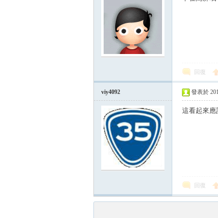
回復
viy4092
發表於 2015-
這看起來應
回復