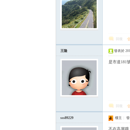
回復
王隆
發表於 2015-
是市道181號
回復
sss89229
樓主
|
發表
不在高屏哦