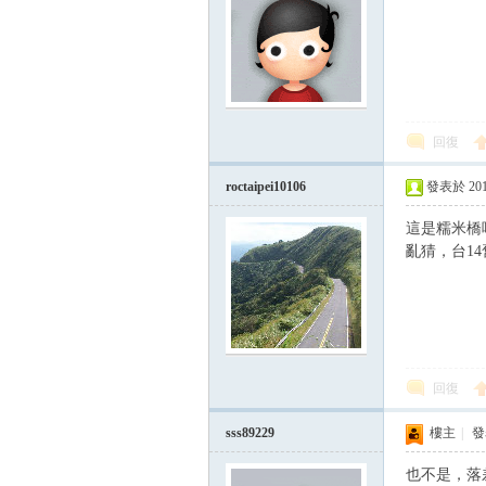
回復
roctaipei10106
發表於 2015-
這是糯米橋
亂猜，台14
回復
sss89229
樓主
|
發表
也不是，落