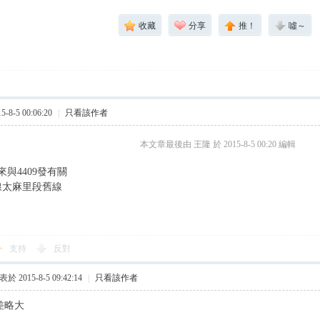
收藏
分享
推！
噓～
8-5 00:06:20
|
只看該作者
本文章最後由 王隆 於 2015-8-5 00:20 編輯
與4409發有關
線太麻里段舊線
支持
反對
於 2015-8-5 09:42:14
|
只看該作者
差略大