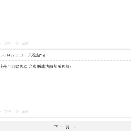
支持
反對
8-14 22:11:53
|
只看該作者
該是台11線舊線,台東縣成功鎮都威舊橋?
支持
反對
下一頁 »