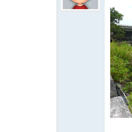
路
邦
討