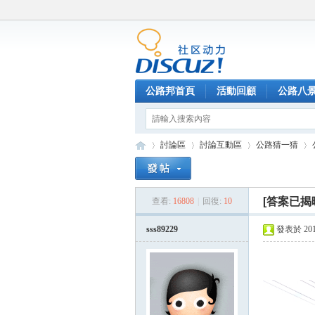
公路邦首頁
活動回顧
公路八
討論區
討論互動區
公路猜一猜
[答案已揭
查看:
16808
|
回復:
10
公
»
›
›
›
sss89229
發表於 2015-