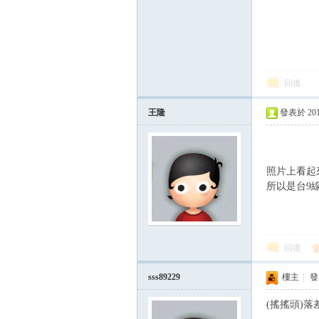
回復
王隆
發表於 2015-
論
照片上看起來
所以是台9
回復
sss89229
樓主
|
發表
區
(搖搖頭)落