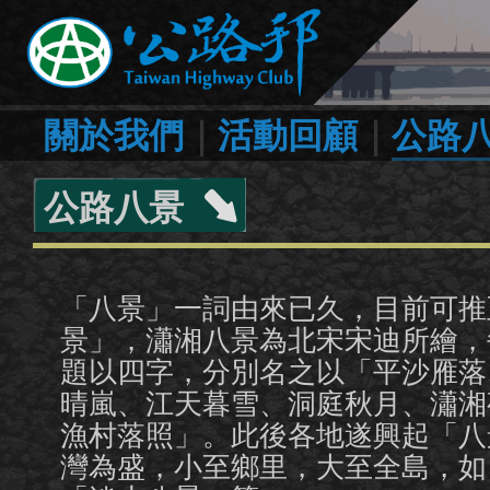
關於我們
｜
活動回顧
｜
公路
公路八景
「八景」一詞由來已久，目前可推
景」，瀟湘八景為北宋宋迪所繪，
題以四字，分別名之以「平沙雁落
晴嵐、江天暮雪、洞庭秋月、瀟湘
漁村落照」。此後各地遂興起「八
灣為盛，小至鄉里，大至全島，如