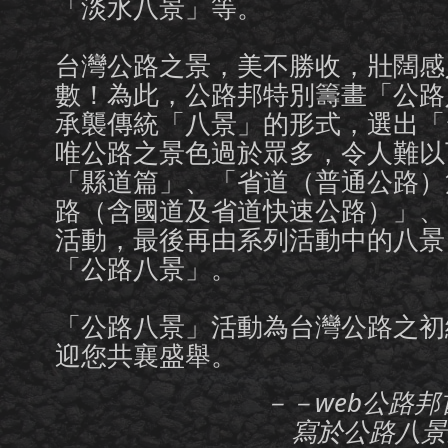
「淡水八景」等。
台灣公路之景，美不勝收，壯闊感
數！為此，公路邦特別籌畫「公路
承襲傳統「八景」的形式，選出「
唯公路之景色過於眾多，令人難以
「縣道篇」、「省道（普通公路）
路（含國道及省道快速公路）」、
活動，最後再由系列活動中的八景
「公路八景」。
「公路八景」活動為台灣公路之初
迎您共襄盛舉。
－－web公路邦
寫於公路八景