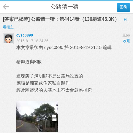
公路猜一猜
回復
[答案已揭曉] 公路猜一猜：第4414發（136縣道45.3K）
只
看樓主
cysc0890
原po
2015-8-17 18:24:36
收藏
本文章最後由 cysc0890 於 2015-8-19 21:15 編輯
猜縣道與K數
這塊牌子滿明顯不是公路局設置的
應該是商家或住家私自製作
經常騎經過的人基本上不太會忽略掉它