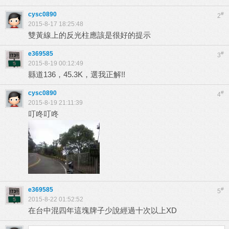
cysc0890
#
2
2015-8-17 18:25:48
雙黃線上的反光柱應該是很好的提示
e369585
#
3
2015-8-19 00:12:49
縣道136，45.3K，選我正解!!
cysc0890
#
4
2015-8-19 21:11:39
叮咚叮咚
e369585
#
5
2015-8-22 01:52:52
在台中混四年這塊牌子少說經過十次以上XD