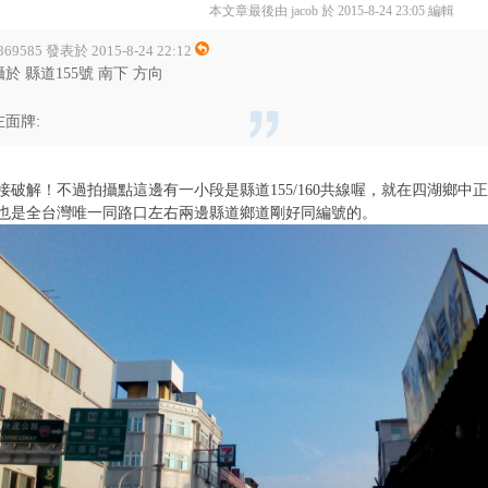
本文章最後由 jacob 於 2015-8-24 23:05 編輯
369585 發表於 2015-8-24 22:12
攝於 縣道155號 南下 方向
左面牌:
接破解！不過拍攝點這邊有一小段是縣道155/160共線喔，就在四湖鄉中
也是全台灣唯一同路口左右兩邊縣道鄉道剛好同編號的。