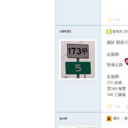
回復
e369585
發表於 2015-
攝於 縣道1
左面牌:
論
快速公路
右面牌:
155 水林
雲160 海豐
160 三條崙
回復
區
jacob
樓主
|
發表