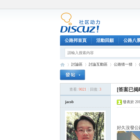
公路邦首頁
活動回顧
公路八
討論區
討論互動區
公路猜一猜
[答案已揭
查看:
9021
|
回復:
3
公
»
›
›
›
jacob
發表於 2015-
好久沒發公