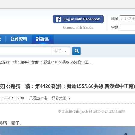
帳號
Connect with friends.
密碼
景
公路資料
討論區
帖子
搜
公路猜一猜：第4420發(解：縣道155/160共線,四湖鄉中正 ...
索
曉]
公路猜一猜：第4420發(解：縣道155/160共線,四湖鄉中正路)
8-24 21:02:39
|
只看該作者
|
只看大圖
本文章最後由 jacob 於 2015-8-24 23:11 編輯
路猜一猜了。