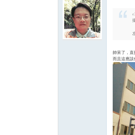
e
帥呆了，直
而且這應該