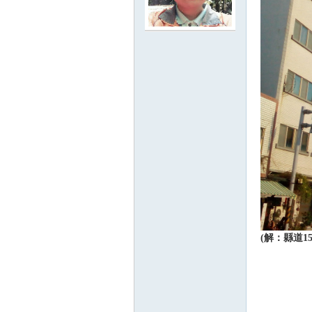
路
邦
(解：縣道1
討