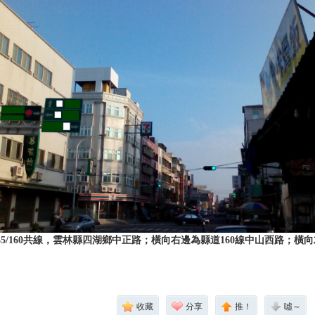
55/160共線，雲林縣四湖鄉中正路；橫向右邊為縣道160線中山西路；橫向
收藏
分享
推！
噓～