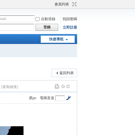
會員列表
自動登錄
找回密碼
登錄
立即註冊
快捷導航
返回列表
[複製鏈接]
原po
電梯直達