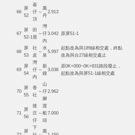
崙
屏
萬
66
仔
～
2.913
52
丹
頂
灣
屏
田
67
～
仔
3.042
原屏51-1
52-1
厝
內
屏
社
水
起點改為與189線相交處，終點
68
～
5.997
53
皮
泉
改為與台27線相交處止
灣
屏
新
原0K+000~0K+831路段廢止，
69
仔
～
3.038
54
鐘
起點改為與屏51-1線相交處
內
山
屏
香
70
～
仔
2.962
55
社
腳
後
渡
屏
71
庄
～
船
7.000
56
仔
頭
下
屏
萬
72
社
～
1.150