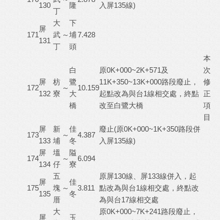
130
隆
入屏135線)
丁
大
下
屏
171
武
～
埔
7.428
131
丁
頭
本
白
原0K+000~2K+571及
次
屏
枋
鷺
11K+350~13K+000路段廢止，
修
172
～
10.159
132
寮
大
起點改為與台1線相交處，終點
正
橋
改至白鷺大橋
項
目
屏
新
佳
廢止(原0K+000~1K+350路段併
173
～
4.387
133
埔
冬
入屏135線)
屏
塭
隘
174
～
6.094
134
仔
寮
五
原屏130線、屏133線併入，起
屏
佳
175
塊
～
3.811
點改為與台1線相交處，終點改
135
冬
厝
為與台17線相交處
大
原0K+000~7K+241路段廢止，
屏
玉