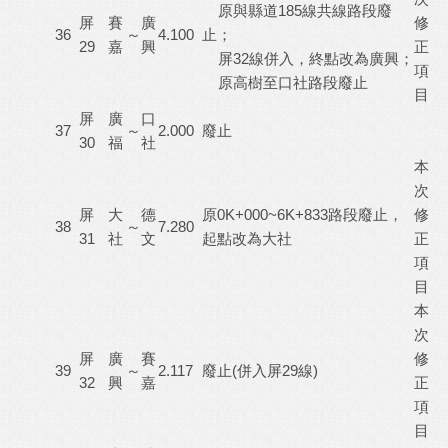
原與縣道185線共線路段廢
屏
賽
廣
修
36
～
4.100
止；
29
嘉
興
正
屏32線併入，終點改為廣興；
項
原高樹至口社路段廢止
目
屏
廣
口
37
～
2.000
廢止
30
福
社
本
次
屏
大
德
原0K+000~6K+833路段廢止，
修
38
～
7.280
31
社
文
起點改為大社
正
項
目
本
次
屏
廣
賽
修
39
～
2.117
廢止(併入屏29線)
32
興
嘉
正
項
目