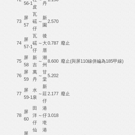
56-1
丹
皮
瓦
屏
新
73
磘
～
2.570
57
園
仔
瓦
後
屏
74
磘
～
大
0.787
廢止
57-1
仔
厝
屏
新
潮
75
～
8.600
廢止(與屏110線併編為185甲線)
58
吉
州
屏
萬
甘
76
～
5.202
59
丹
棠
新
屏
水
77
～
莊
2.177
廢止
59-1
泉
仔
田
港
屏
78
洋
～
仔
3.018
60
仔
墘
仙
港
屏