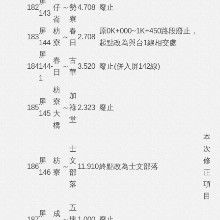
屏
182
仔
～
勢
4.708
廢止
143
崙
寮
屏
枋
春
原0K+000~1K+450路段廢止，
183
～
2.708
144
寮
日
起點改為與台1線相交處
屏
春
古
184
144-
～
3.520
廢止(併入屏142線)
日
華
1
枋
加
屏
寮
185
～
祿
2.323
廢止
145
大
堂
橋
本
士
次
屏
枋
文
修
186
～
11.910
終點改為士文部落
146
寮
部
正
落
項
目
五
屏
成
187
～
塊
1.000
廢止