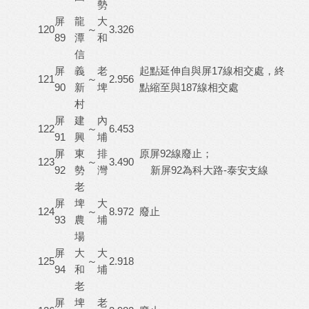
勢
屏
龍
大
120
～
3.326
89
潭
和
信
屏
義
老
起點延伸自與屏17線相交處，終
121
～
2.956
90
新
埤
點縮至與187線相交處
村
屏
建
內
122
～
6.453
91
興
埔
屏
東
排
原屏92線廢止；
123
～
3.490
92
勢
灣
新屏92為科大路-泰安支線
老
屏
埤
大
124
～
8.972
廢止
93
農
埔
場
屏
大
大
125
～
2.918
94
和
埔
老
屏
埤
老