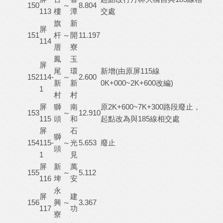
150
～
8.804
113
樓
潭
交處
旗
新
屏
151
杆
～
開
11.197
114
厝
寮
鳳
玉
屏
尾
環
新增(由原屏115線
152
114-
～
2.600
新
新
0K+000~2K+600改編)
1
村
村
屏
獅
南
原2K+600~7K+300路段廢止，
153
～
12.910
115
頭
和
起點改為與185線相交處
屏
石
獅
154
115-
～
光
5.653
廢止
頭
1
見
屏
新
萬
155
～
5.112
116
埤
安
永
屏
建
156
興
～
3.367
117
功
寮