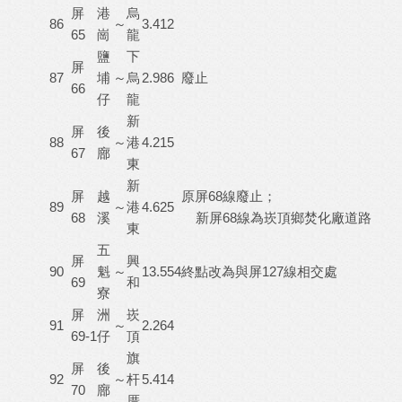
屏
港
烏
86
～
3.412
65
崗
龍
鹽
下
屏
87
埔
～
烏
2.986
廢止
66
仔
龍
新
屏
後
88
～
港
4.215
67
廍
東
新
屏
越
原屏68線廢止；
89
～
港
4.625
68
溪
新屏68線為崁頂鄉焚化廠道路
東
五
屏
興
90
魁
～
13.554
終點改為與屏127線相交處
69
和
寮
屏
洲
崁
91
～
2.264
69-1
仔
頂
旗
屏
後
92
～
杆
5.414
70
廍
厝