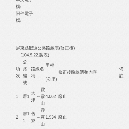
檔:
附件電子
檔:
屏東縣鄉道公路路線表(修正後)
(104.9.22.製表)
公
里程
項
路
路線名
備
修正後路線調整內容
次
編
稱
註
(公里)
號
霚
大
1
屏1
～
霧
4.062
廢止
津
山
霚
屏1-
舊
2
～
霧
1.934
廢止
1
寮
山