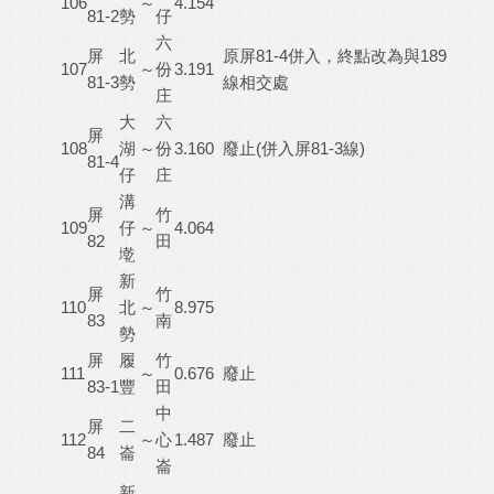
106
～
4.154
81-2
勢
仔
六
屏
北
原屏81-4併入，終點改為與189
107
～
份
3.191
81-3
勢
線相交處
庄
大
六
屏
108
湖
～
份
3.160
廢止(併入屏81-3線)
81-4
仔
庄
溝
屏
竹
109
仔
～
4.064
82
田
墘
新
屏
竹
110
北
～
8.975
83
南
勢
屏
履
竹
111
～
0.676
廢止
83-1
豐
田
中
屏
二
112
～
心
1.487
廢止
84
崙
崙
新