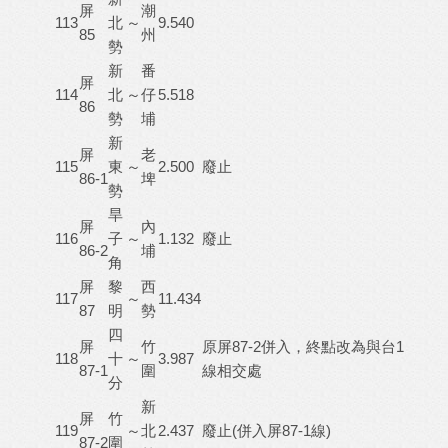
屏
潮
113
北
～
9.540
85
州
勢
新
番
屏
114
北
～
仔
5.518
86
勢
埔
新
屏
老
115
東
～
2.500
廢止
86-1
埤
勢
旱
屏
內
116
子
～
1.132
廢止
86-2
埔
角
屏
黎
西
117
～
11.434
87
明
勢
四
屏
竹
原屏87-2併入，終點改為與台1
118
十
～
3.987
87-1
圍
線相交處
分
新
屏
竹
119
～
北
2.437
廢止(併入屏87-1線)
87-2
圍