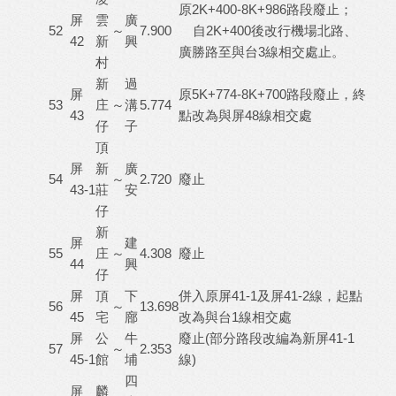
原2K+400-8K+986路段廢止；
屏
雲
廣
52
～
7.900
自2K+400後改行機場北路、
42
新
興
廣勝路至與台3線相交處止。
村
新
過
屏
原5K+774-8K+700路段廢止，終
53
庄
～
溝
5.774
43
點改為與屏48線相交處
仔
子
頂
屏
新
廣
54
～
2.720
廢止
43-1
莊
安
仔
新
屏
建
55
庄
～
4.308
廢止
44
興
仔
屏
頂
下
併入原屏41-1及屏41-2線，起點
56
～
13.698
45
宅
廍
改為與台1線相交處
屏
公
牛
廢止(部分路段改編為新屏41-1
57
～
2.353
45-1
館
埔
線)
四
屏
麟