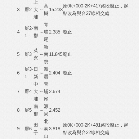
上
高
原0K+000-2K+417路段廢止，起
3
屏2
大
～
15.238
樹
點改為與台27線相交處
埔
青
屏2-
南
4
～
埔
2.385
廢止
1
郡
尾
新
菜
5
屏3
～
南
11.845
廢止
寮
勢
屏3-
日
新
6
～
2.404
廢止
1
新
厝
中
青
7
屏4
大
～
埔
2.674
埔
尾
南
源
8
屏5
～
2.452
郡
泉
北
田
原0K+000-2K+491路段廢止，起
9
屏6
～
泰
3.818
子
點改為與台22線相交處
山