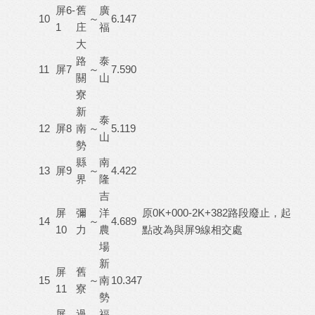
屏6-
舊
廣
10
～
6.147
1
庄
福
大
路
泰
11
屏7
～
7.590
關
山
寮
新
泰
12
屏8
南
～
5.119
山
勢
縣
南
13
屏9
～
4.422
界
隆
吉
屏
彌
洋
原0K+000-2K+382路段廢止，起
14
～
4.689
10
力
農
點改為與屏9線相交處
場
新
屏
舊
15
～
南
10.347
11
寮
勢
屏
過
福