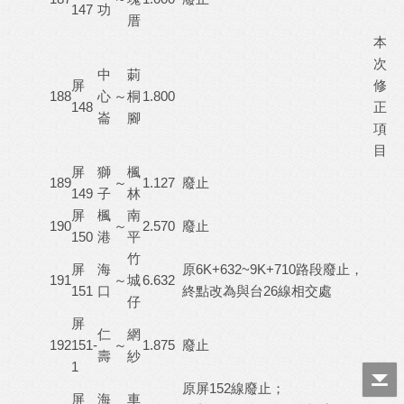
147
功
厝
本
次
中
莿
屏
修
188
心
～
桐
1.800
148
正
崙
腳
項
目
屏
獅
楓
189
～
1.127
廢止
149
子
林
屏
楓
南
190
～
2.570
廢止
150
港
平
竹
屏
海
原6K+632~9K+710路段廢止，
191
～
城
6.632
151
口
終點改為與台26線相交處
仔
屏
仁
網
192
151-
～
1.875
廢止
壽
紗
1
原屏152線廢止；
屏
海
車