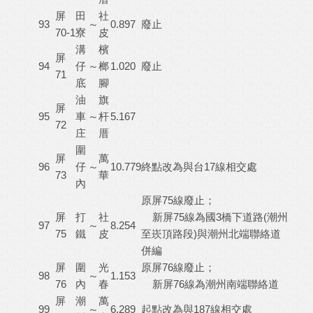
屏
田
社
93
～
0.897
廢止
70-1
寮
皮
溝
檳
屏
94
仔
～
榔
1.020
廢止
71
底
腳
油
旗
屏
95
車
～
杆
5.167
72
庄
厝
圍
屏
萬
96
仔
～
10.779
終點改為與台17線相交處
73
華
內
原屏75線廢止；
屏
打
社
新屏75線為國3橋下道路(潮州
97
～
8.254
75
鐵
皮
至崁頂路段)與潮州北端聯絡道
併編
屏
圍
光
原屏76線廢止；
98
～
1.153
76
內
春
新屏76線為潮州南端聯絡道
屏
潮
萬
99
～
6.289
起點改為與187線相交處