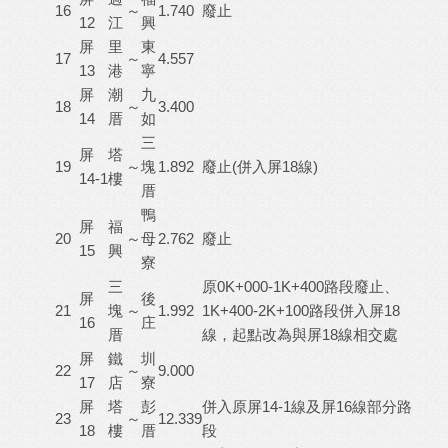
16
～
1.740
廢止
12
江
興
屏
里
東
17
～
4.557
13
港
寧
屏
潮
九
18
～
3.400
14
厝
如
三
屏
塔
19
～
塊
1.892
廢止(併入屏18線)
14-1
樓
厝
鴨
屏
福
20
～
母
2.762
廢止
15
興
寮
三
原0K+000-1K+400路段廢止、
屏
後
21
塊
～
1.992
1K+400-2K+100路段併入屏18
16
庄
厝
線，起點改為與屏18線相交處
屏
鐵
圳
22
～
9.000
17
店
寮
屏
塔
彭
併入原屏14-1線及屏16線部分路
23
～
12.339
18
樓
厝
段