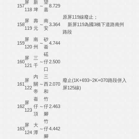
屏
新
望
157
～
8.729
118
埤
嘉
原屏119線廢止；
屏
壽
南
158
～
3.364
新屏119為國3橋下道路南州
119
元
安
路段
屏
南
砂
159
～
4.744
120
州
崙
磘
屏
三
160
～
仔
2.500
121
千
口
內
三
屏
廢止(1K+693~2K+070路段併入
161
關
～
西
2.070
122
屏125線)
帝
和
崙
竹
屏
162
仔
～
仔
2.463
123
頂
腳
竹
屏
大
163
～
仔
4.442
124
潭
腳