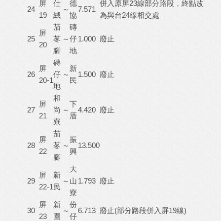
屏
仕
德
併入原屏23線部分路段，終點改
24
～
7.571
19
絨
協
為與台24線相交處
茄
磚
屏
25
苳
～
仔
1.000
廢止
20
腳
地
磚
屏
新
26
仔
～
1.500
廢止
20-1
民
地
和
屏
下
27
尚
～
4.420
廢止
21
厝
寮
茄
屏
振
28
苳
～
13.500
22
興
腳
大
屏
新
29
～
山
1.793
廢止
22-1
民
寮
屏
新
份
30
～
6.713
廢止(部分路段併入屏19線)
23
圍
仔