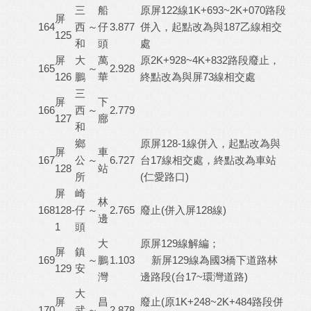
三
船
原屏122線1K+693~2K+070路段
屏
164
西
～
仔
3.877
併入，起點改為與187乙線相交
125
和
頭
處
屏
大
萬
原2K+928~4K+832路段廢止，
165
～
2.928
126
鵬
華
終點改為與屏73線相交處
三
屏
下
166
西
～
2.779
127
廍
和
鄉
原屏128-1線併入，起點改為與
屏
車
167
公
～
6.727
台17線相交處，終點改為車站
128
站
所
(仁愛路口)
屏
崎
林
168
128-
仔
～
2.765
廢止(併入屏128線)
邊
1
頭
大
原屏129線解編；
屏
鎮
169
～
鵬
1.103
新屏129線為國3橋下道路林
129
安
灣
邊路段(台17~環灣道路)
大
屏
昌
廢止(原1K+248~2K+484路段併
170
武
～
2.878