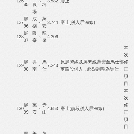
126
～
3.982
廢止
95
農
埤
場
屏
成
萬
127
～
3.744
廢止(併入屏98線)
96
德
安
屏
隘
龍
128
～
4.306
97
寮
泉
本
次
屏
興
馬
原屏96線及屏99線萬安至馬仕部
修
129
～
7.243
98
南
仕
落路段併入，終點調整為馬仕
正
項
目
本
次
屏
萬
赤
修
130
～
4.653
廢止(前段併入屏98線)
99
安
山
正
項
目
屏
美
萬