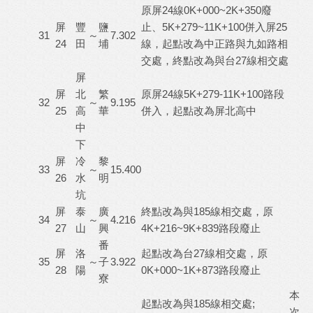
原屏24線0K+000~2K+350廢
屏
豐
鹽
止、5K+279~11K+100併入屏25
31
～
7.302
24
田
埔
線，起點改為中正路與九如路相
交處，終點改為與台27線相交處
屏
屏
北
繁
原屏24線5K+279-11K+100路段
32
～
9.195
25
高
華
併入，起點改為屏北高中
中
下
屏
冷
黎
33
～
15.400
26
水
明
坑
屏
泰
廣
終點改為與185線相交處，原
34
～
4.216
27
山
興
4K+216~9K+839路段廢止
番
屏
洛
起點改為台27線相交處，原
35
～
子
3.922
28
陽
0K+000~1K+873路段廢止
寮
本
起點改為與185線相交處;
次