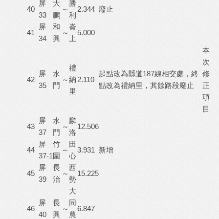
屏
大
勝
40
～
2.344
廢止
33
鵬
利
屏
和
崙
41
～
5.000
34
興
上
本
次
禮
屏
水
起點改為縣道187線相交處，終
修
42
～
納
2.110
35
門
點改為禮納里，其餘路段廢止
正
里
項
目
屏
水
麟
43
～
12.506
37
門
洛
屏
竹
田
44
～
3.931
新增
37-1
圍
心
屏
長
西
45
～
15.225
39
治
勢
大
屏
長
同
46
～
6.847
40
興
農