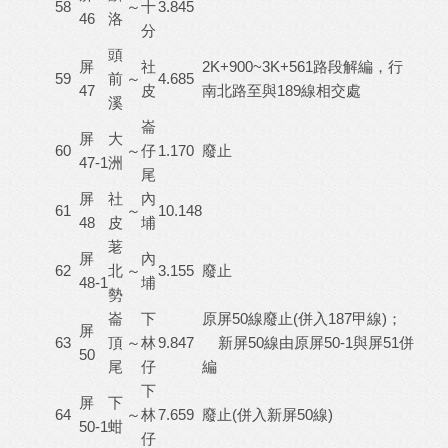
58
～
十
3.845
46
洛
分
頭
屏
社
2K+900~3K+561路段解編，行
59
前
～
4.685
47
皮
南北路至與189線相交處
溪
崙
屏
大
60
～
仔
1.170
廢止
47-1
洲
尾
屏
社
內
61
～
10.148
48
皮
埔
荖
屏
內
62
北
～
3.155
廢止
48-1
埔
勢
崙
下
原屏50線廢止(併入187甲線)；
屏
63
頂
～
林
9.847
新屏50線由原屏50-1與屏51併
50
尾
仔
編
下
屏
下
64
～
林
7.659
廢止(併入新屏50線)
50-1
蚶
仔