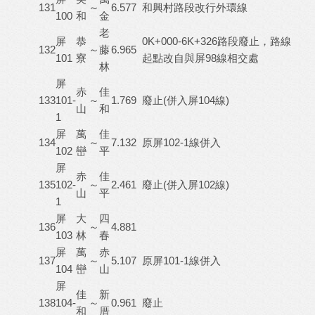
131
～
6.577
和興村路段改行外環線
100
和
金
老
屏
恭
0K+000-6K+326路段廢止，路線
132
～
藤
6.965
101
寮
起點改自與屏98線相交處
林
屏
赤
佳
133
101-
～
1.769
廢止(併入屏104線)
山
和
1
屏
萬
佳
134
～
7.132
原屏102-1線併入
102
巒
平
屏
赤
佳
135
102-
～
2.461
廢止(併入屏102線)
山
平
1
屏
大
四
136
～
4.881
103
林
春
屏
萬
赤
137
～
5.107
原屏101-1線併入
104
巒
山
屏
佳
新
138
104-
～
0.961
廢止
和
厝