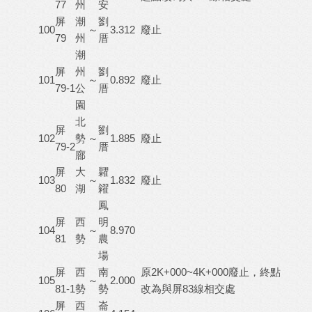
77
州
安
屏
潮
劉
100
～
3.312
廢止
79
州
厝
潮
屏
州
劉
101
～
0.892
廢止
79-1
公
厝
園
北
屏
劉
102
勢
～
1.885
廢止
79-2
厝
廍
屏
大
糶
103
～
1.832
廢止
80
湖
糴
鳳
屏
西
明
104
～
8.970
81
勢
農
場
屏
西
南
原2K+000~4K+000廢止，終點
105
～
2.000
81-1
勢
勢
改為與屏83線相交處
屏
西
崙