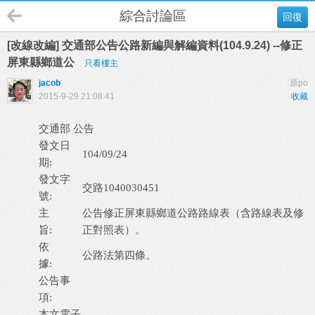
綜合討論區
回復
[改線改編] 交通部公告公路新編與解編資料(104.9.24) --修正
屏東縣鄉道公
只看樓主
jacob
原po
2015-9-29 21:08:41
收藏
交通部 公告
發文日
104/09/24
期:
發文字
交路1040030451
號:
主
公告修正屏東縣鄉道公路路線表（含路線表及修
旨:
正對照表）。
依
公路法第四條。
據:
公告事
項:
本文電子