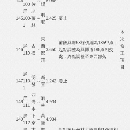
144
～
6.048
109
佐
場
屏
老
明
145
109-
藤
～
2.425
廢止
發
1
林
本
東
次
前段與屏58線併編為185甲線；
屏
古
西
修
146
～
3.650
起點調整為與縣道185線相交
110
樓
部
正
處，終點調整至東西部落
落
項
目
屏
明
新
147
110-
～
1.242
廢止
發
置
1
四
屏
泗
148
溝
～
4.934
111
林
水
屏
下
萬
149
～
4.934
112
寮
隆
屏
古
響
起點改行丹林大橋自與185線相