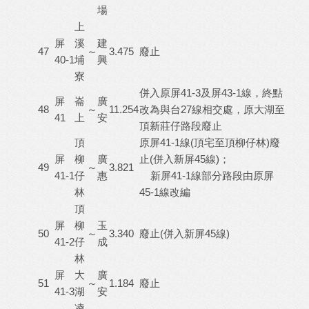
場
上
屏
溪
建
47
～
3.475
廢止
40-1
埔
興
寮
併入原屏41-3及屏43-1線，終點
屏
崙
廣
48
～
11.254
改為與台27線相交處，原大湖至
41
上
安
頂新莊仔路段廢止
頂
原屏41-1線(頂宅至頂柳仔林)廢
屏
柳
廣
止(併入新屏45線)；
49
～
3.821
41-1
仔
惠
新屏41-1線部分路段由原屏
林
45-1線改編
頂
屏
柳
玉
50
～
3.340
廢止(併入新屏45線)
41-2
仔
成
林
屏
大
廣
51
～
1.184
廢止
41-3
湖
安
凌