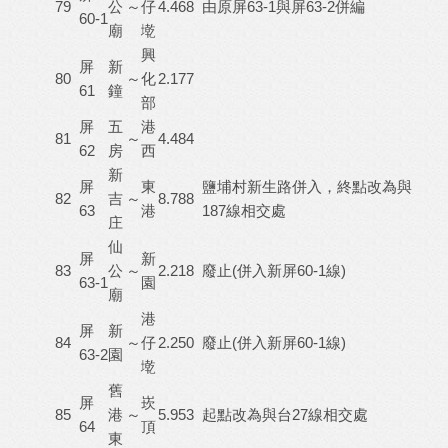
79
公
～
仔
4.468
由原屏63-1與屏63-2併編
60-1
廟
墘
興
屏
新
80
～
化
2.177
61
鐘
部
屏
五
港
81
～
4.484
62
房
西
新
屏
東
鹽埔村新生路併入，終點改為與
82
吉
～
8.788
63
港
187線相交處
庄
仙
屏
新
83
公
～
2.218
廢止(併入新屏60-1線)
63-1
園
廟
港
屏
新
84
～
仔
2.250
廢止(併入新屏60-1線)
63-2
園
墘
舊
屏
崁
85
港
～
5.953
起點改為與台27線相交處
64
頂
東