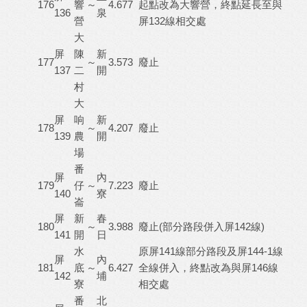
176
響
～
4.677
起點改為大響營，終點延長至與
136
泉
營
屏132線相交處
大
屏
陳
新
177
～
3.573
廢止
137
二
開
村
大
屏
响
新
178
～
4.207
廢止
139
農
開
場
番
屏
內
179
仔
～
7.223
廢止
140
寮
崙
屏
新
春
180
～
3.988
廢止(部分路段併入屏142線)
141
開
日
水
原屏141線部分路段及屏144-1線
屏
內
181
底
～
6.427
全線併入，終點改為與屏146線
142
埔
寮
相交處
番
北