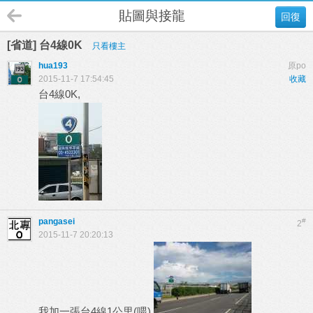
貼圖與接龍
回復
[省道] 台4線0K
只看樓主
hua193
原po
2015-11-7 17:54:45
收藏
台4線0K,
pangasei
#
2
2015-11-7 20:20:13
我加一張台4線1公里(喂)