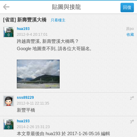
貼圖與接龍
回復
[省道] 新壽豐溪大橋
只看樓主
hua193
原po
2012-9-4 20:17:01
收藏
跨越壽豐溪, 新壽豐溪大橋嗎 ?
Google 地圖查不到, 請各位大哥賜名,
sss89229
#
2
2012-9-11 22:11:35
新豐平橋
hua193
#
3
2014-2-26 15:31:23
本文章最後由 hua193 於 2017-1-26 05:16 編輯