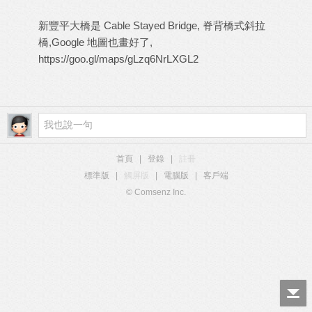
新豐平大橋是 Cable Stayed Bridge, 脊背橋式斜拉
橋,Google 地圖也畫好了,
https://goo.gl/maps/gLzq6NrLXGL2
首頁
|
登錄
|
註冊
標準版
|
觸屏版
|
電腦版
|
客戶端
© Comsenz Inc.