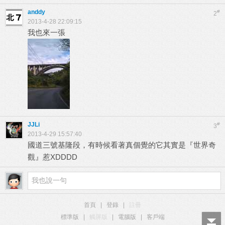
anddy
#
2
2013-4-28 22:09:15
我也來一張
JJLi
#
3
2013-4-29 15:57:40
國道三號基隆段，有時候看著真個覺的它其實是『世界奇
觀』惹XDDDD
首頁
|
登錄
|
註冊
標準版
|
觸屏版
|
電腦版
|
客戶端