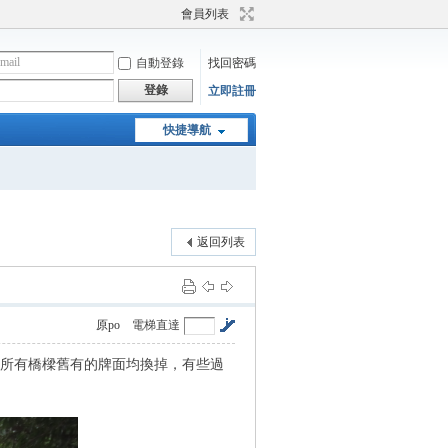
會員列表
自動登錄
找回密碼
登錄
立即註冊
快捷導航
返回列表
原po
電梯直達
外所有橋樑舊有的牌面均換掉，有些過