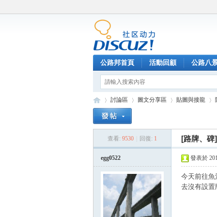
公路邦首頁
活動回顧
公路八
討論區
圖文分享區
貼圖與接龍
[路牌、碑]
查看:
9530
|
回復:
1
公
»
›
›
›
egg0522
發表於 2012-
今天前往魚
去沒有設置