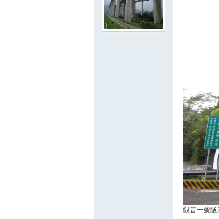
路
邦
觀音一號隧
討