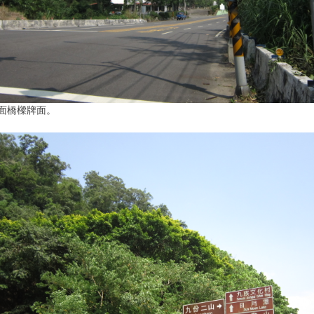
面橋樑牌面。