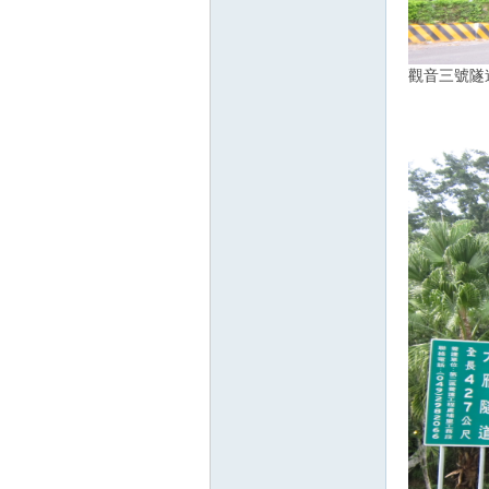
觀音三號隧