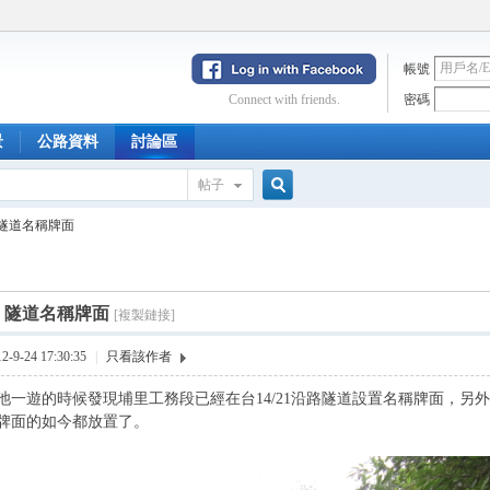
帳號
Connect with friends.
密碼
景
公路資料
討論區
帖子
搜
隧道名稱牌面
索
隧道名稱牌面
[複製鏈接]
9-24 17:30:35
|
只看該作者
池一遊的時候發現埔里工務段已經在台14/21沿路隧道設置名稱牌面，另
牌面的如今都放置了。