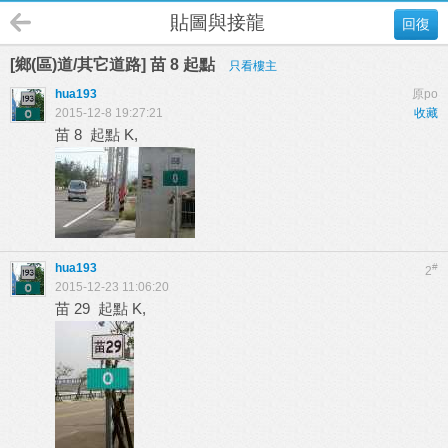
貼圖與接龍
回復
[鄉(區)道/其它道路] 苗 8 起點
只看樓主
hua193
原po
2015-12-8 19:27:21
收藏
苗 8 起點 K,
hua193
#
2
2015-12-23 11:06:20
苗 29 起點 K,