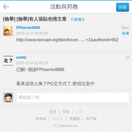
活動與邦務
回復
[檢舉] [檢舉]有人張貼色情文章
只看樓主
FPhoenix8888
原po
2015-12-9 19:05:38
收藏
http://www.twroad.org/bbs/forum. ... =1&authorid=662
anddy
#
2
2015-12-9 22:42:28
已刪~感謝FPhoenix8888
看來這些人換了PO文方式了,密切注意中
首頁
|
登錄
|
註冊
標準版
|
觸屏版
|
電腦版
|
客戶端
© Comsenz Inc.