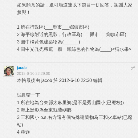
如果願意的話，還可順道連以下題目一併回答，謝謝大家
參與！
1.所在行政區(___縣市___鄉鎮市區)
2.海平線附近的黑影，行政區為(___縣市___鄉鎮市區)
3.圖中橘黃色建築物為(______)
4.圖中光禿禿稀疏一顆一顆綠色的作物為(____)<猜水果>
jacob
#
2
2012-6-10 22:29:00
本帖最後由 jacob 於 2012-6-10 22:30 編輯
試亂猜一下
1.所在地為台東縣太麻里鄉(是不是秀山國小(已廢校))
2.海上黑影為台東縣蘭嶼鄉
3.三和國小 p.s.右方還有個特殊建築物為三和火車站(已廢
站)
4.釋迦