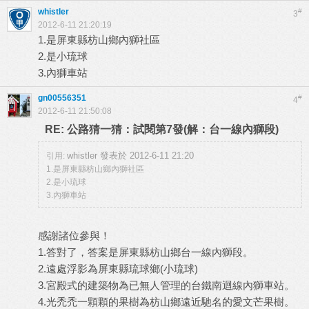
whistler
#
3
2012-6-11 21:20:19
1.是屏東縣枋山鄉內獅社區
2.是小琉球
3.內獅車站
gn00556351
#
4
2012-6-11 21:50:08
RE: 公路猜一猜：試閱第7發(解：台一線內獅段)
whistler 發表於 2012-6-11 21:20
引用:
1.是屏東縣枋山鄉內獅社區
2.是小琉球
3.內獅車站
感謝諸位參與！
1.答對了，答案是屏東縣枋山鄉台一線內獅段。
2.遠處浮影為屏東縣琉球鄉(小琉球)
3.宮殿式的建築物為已無人管理的台鐵南迴線內獅車站。
4.光禿禿一顆顆的果樹為枋山鄉遠近馳名的愛文芒果樹。