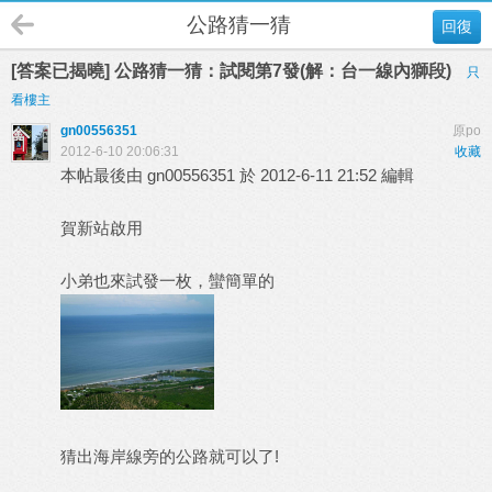
公路猜一猜
回復
[答案已揭曉] 公路猜一猜：試閱第7發(解：台一線內獅段)
只
看樓主
gn00556351
原po
2012-6-10 20:06:31
收藏
本帖最後由 gn00556351 於 2012-6-11 21:52 編輯
賀新站啟用
小弟也來試發一枚，蠻簡單的
猜出海岸線旁的公路就可以了!