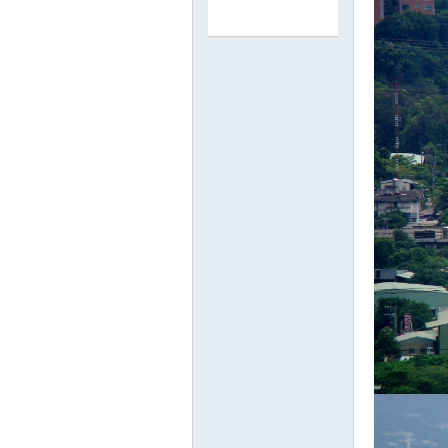
路
邦
討