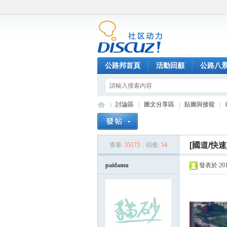
公路邦首頁
活動回顧
公路八
討論區
圖文分享區
貼圖與接龍
[國道/快速
查看:
35173
|
回復:
14
公
»
›
›
›
paidamu
發表於 2012-