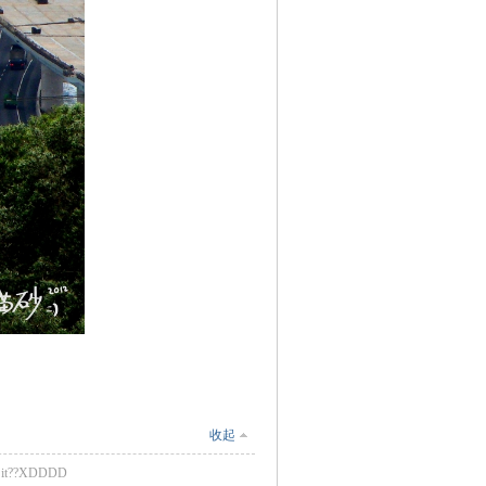
收起
et it??XDDDD