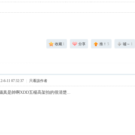
收藏
1
分享
推！
5
噓～
1
6-11 07:32:37
|
只看該作者
真是帥啊XDD五楊高架拍的很清楚...