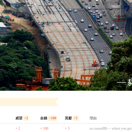
威望
+2
金錢
+100
貢獻
+5
理由
+ 2
+ 100
+ 5
so coooolllll~~ where you g