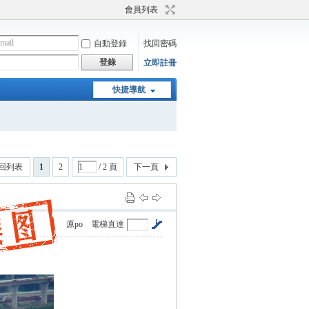
會員列表
自動登錄
找回密碼
登錄
立即註冊
快捷導航
回列表
1
2
/ 2 頁
下一頁
原po
電梯直達