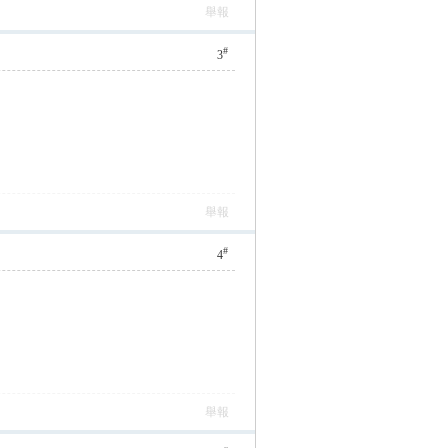
舉報
#
3
舉報
#
4
舉報