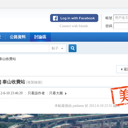
帳號
Connect with friends.
密碼
景
公路資料
討論區
帖子
搜
泰山收費站
返
索
]
泰山收費站
[複製鏈接]
6-10 23:46:29
|
只看該作者
|
只看大圖
本帖最後由 paidamu 於 2012-6-10 23:51 編輯