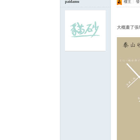
paidamu
樓主
|
發表
大概畫了張