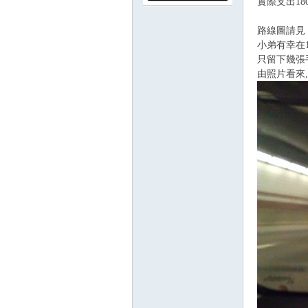
實際支出18
路
路線圖請見
小弟有幸在
只留下幾張
由照片看來
邦
討