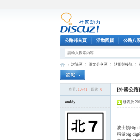
公路邦首頁
活動回顧
公路八
討論區
圖文分享區
貼圖與接龍
[外國公路]
查看:
10741
|
回復:
0
公
»
›
›
›
anddy
發表於 2012-
波士頓Big
稱做big 