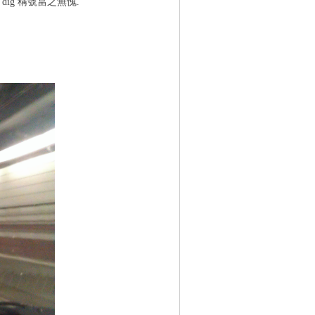
ig 稱號當之無愧.