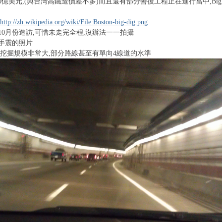
0億美元,(與台灣高鐵造價差不多)而且還有部分善後工程正在進行當中,Big d
http://zh.wikipedia.org/wiki/File:Boston-big-dig.png
10月份造訪,可惜未走完全程,沒辦法一一拍攝
手震的照片
,挖掘規模非常大,部分路線甚至有單向4線道的水準