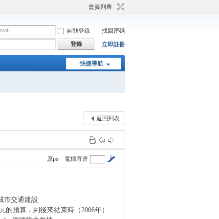
會員列表
自動登錄
找回密碼
登錄
立即註冊
快捷導航
返回列表
原po
電梯直達
的城市交通建設
億美元的預算，到後來結束時（2006年）