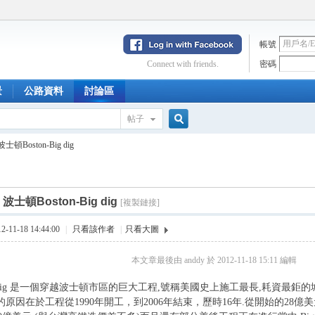
帳號
Connect with friends.
密碼
景
公路資料
討論區
帖子
搜
波士頓Boston-Big dig
索
波士頓Boston-Big dig
[複製鏈接]
11-18 14:44:00
|
只看該作者
|
只看大圖
本文章最後由 anddy 於 2012-11-18 15:11 編輯
 dig 是一個穿越波士頓市區的巨大工程,號稱美國史上施工最長,耗資最鉅
dig的原因在於工程從1990年開工，到2006年結束，歷時16年.從開始的28