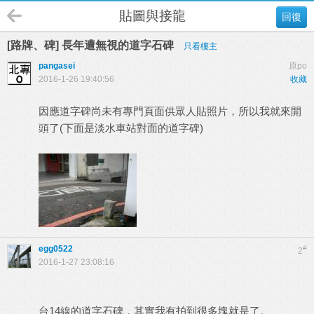
貼圖與接龍
回復
[路牌、碑] 長年遭無視的道字石碑
只看樓主
pangasei
原po
2016-1-26 19:40:56
收藏
因應道字碑尚未有專門頁面供眾人貼照片，所以我就來開
頭了(下面是淡水車站對面的道字碑)
egg0522
#
2
2016-1-27 23:08:16
台14線的道字石碑，其實我有拍到很多塊就是了。