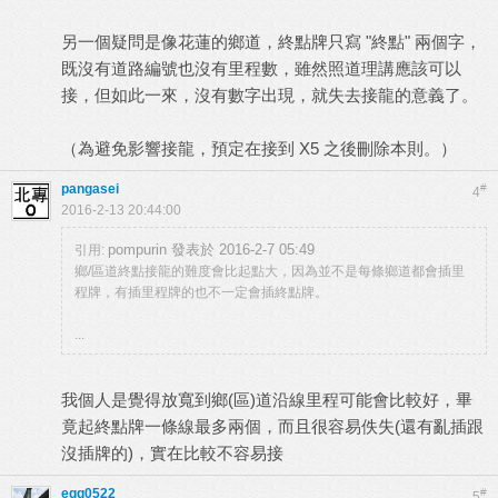
另一個疑問是像花蓮的鄉道，終點牌只寫 "終點" 兩個字，
既沒有道路編號也沒有里程數，雖然照道理講應該可以
接，但如此一來，沒有數字出現，就失去接龍的意義了。
（為避免影響接龍，預定在接到 X5 之後刪除本則。）
pangasei
#
4
2016-2-13 20:44:00
pompurin 發表於 2016-2-7 05:49
引用:
鄉/區道終點接龍的難度會比起點大，因為並不是每條鄉道都會插里
程牌，有插里程牌的也不一定會插終點牌。
...
我個人是覺得放寬到鄉(區)道沿線里程可能會比較好，畢
竟起終點牌一條線最多兩個，而且很容易佚失(還有亂插跟
沒插牌的)，實在比較不容易接
egg0522
#
5