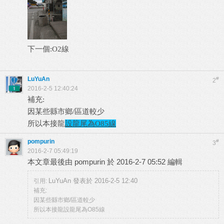
下一個:O2線
LuYuAn
#
2
2016-2-5 12:40:24
補充:
因某些縣市鄉/區道較少
所以本接龍
設龍尾為O85線
pompurin
#
3
2016-2-7 05:49:19
本文章最後由 pompurin 於 2016-2-7 05:52 編輯
LuYuAn 發表於 2016-2-5 12:40
引用:
補充:
因某些縣市鄉/區道較少
所以本接龍設龍尾為O85線