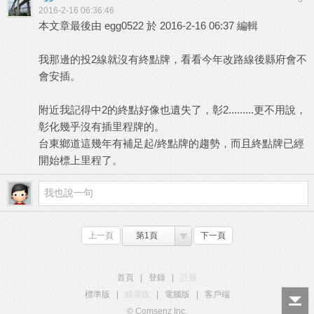
2016-2-16 06:36:46
本文章最後由 egg0522 於 2016-2-16 06:37 編輯
我那邊的投2線就沒有終點牌，看看今年改路線後縣府會不
會安插。
附近我記得中2的終點好像也遺失了，彰2.........更不用說，
彰化幾乎沒有插里程牌的。
台東鄉道這幾年有補足起/終點牌的趨勢，而且終點牌已經
開始標上里程了。
上一頁
第1頁
下一頁
首頁
|
登錄
|
註冊
標準版
|
觸屏版
|
電腦版
|
客戶端
© Comsenz Inc.