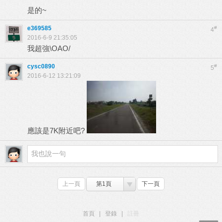
是的~
e369585
#
4
2016-6-9 21:35:05
我超強\OAO/
cysc0890
#
5
2016-6-12 13:21:09
應該是7K附近吧?
上一頁
第1頁
下一頁
首頁
|
登錄
|
註冊