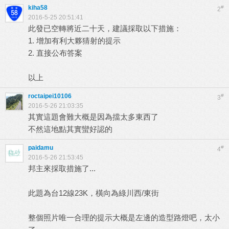
kiha58
#
2
2016-5-25 20:51:41
此發已空轉將近二十天，建議採取以下措施：
1. 增加有利大夥猜射的提示
2. 直接公布答案
以上
roctaipei10106
#
3
2016-5-26 21:03:35
其實這題會難大概是因為擋太多東西了
不然這地點其實蠻好認的
paidamu
#
4
2016-5-26 21:53:45
邦主來採取措施了...
此題為台12線23K，橫向為綠川西/東街
整個照片唯一合理的提示大概是左邊的造型路燈吧，太小