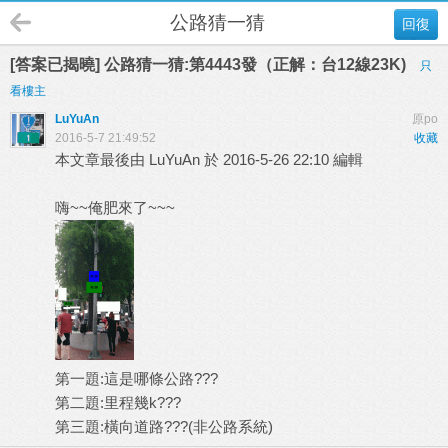
公路猜一猜
回復
[答案已揭曉] 公路猜一猜:第4443發（正解：台12線23K)
只
看樓主
LuYuAn
原po
2016-5-7 21:49:52
收藏
本文章最後由 LuYuAn 於 2016-5-26 22:10 編輯
嗨~~俺肥來了~~~
第一題:這是哪條公路???
第二題:里程幾k???
第三題:橫向道路???(非公路系統)