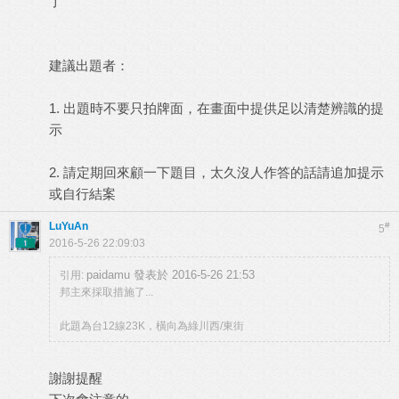
了
建議出題者：
1. 出題時不要只拍牌面，在畫面中提供足以清楚辨識的提
示
2. 請定期回來顧一下題目，太久沒人作答的話請追加提示
或自行結案
LuYuAn
#
5
2016-5-26 22:09:03
paidamu 發表於 2016-5-26 21:53
引用:
邦主來採取措施了...
此題為台12線23K，橫向為綠川西/東街
謝謝提醒