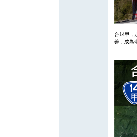
台14甲
善，成為
論
區