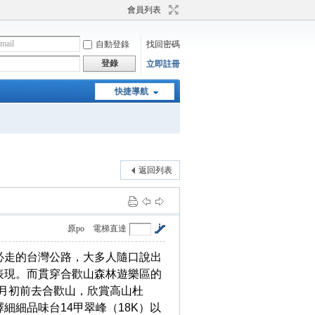
會員列表
自動登錄
找回密碼
登錄
立即註冊
快捷導航
返回列表
原po
電梯直達
必走的台灣公路，大多人隨口說出
表現。而貫穿合歡山森林遊樂區的
五月初前去合歡山，欣賞高山杜
細品味台14甲翠峰（18K）以