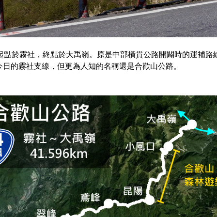
，起點於霧社，終點於大禹嶺。原是中部橫貫公路開闢時的運補路
今日的霧社支線，但更為人知的名稱還是合歡山公路。