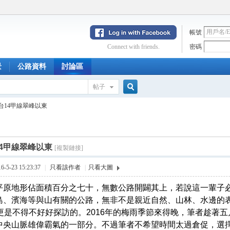
帳號
Connect with friends.
密碼
景
公路資料
討論區
帖子
搜
台14甲線翠峰以東
索
14甲線翠峰以東
[複製鏈接]
5-23 15:23:37
|
只看該作者
|
只看大圖
平原地形佔面積百分之七十，無數公路開闢其上，若說這一輩子
島、濱海等與山有關的公路，無非不是親近自然、山林、水邊的
，更是不得不好好探訪的。2016年的梅雨季節來得晚，筆者趁著
中央山脈雄偉霸氣的一部分。不過筆者不希望時間太過倉促，選擇細