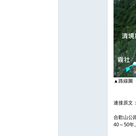
▲路線圖 
連接原文
合歡山公
40～5