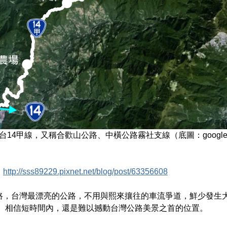
台14甲線，又稱合歡山公路、中橫公路霧社支線（底圖：google 
：
http://sss89229.pixnet.net/blog/post/63356608
路，台灣最漂亮的公路，不用與熙來攘往的車流爭道，鮮少發生
0年。相信短時間內，還是難以撼動台灣公路美景之首的位置。