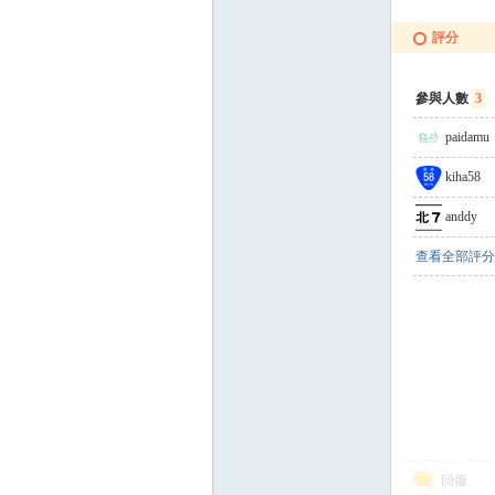
評分
參與人數
3
paidamu
kiha58
anddy
查看全部評分
回復