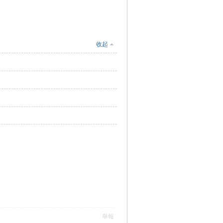
收起
舉報