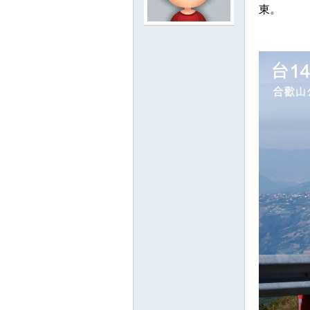
東。
路
邦
討