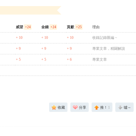
威望
+24
金錢
+24
貢獻
+25
理由
+ 10
+ 10
+ 10
收錄記錄匯編 ~
+ 9
+ 9
+ 9
專業文章，精闢解說
+ 5
+ 5
+ 6
專業文章
收藏
分享
推！
1
噓～