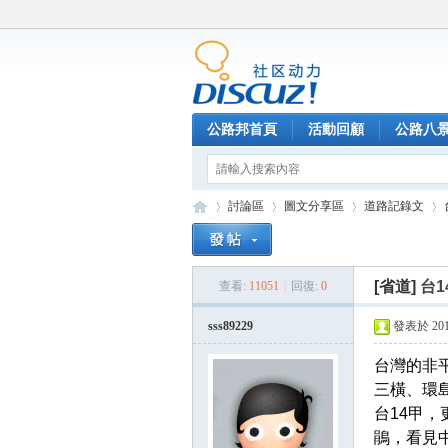
公路邦首頁
活動回顧
公路八
討論區
圖文分享區
道路記錄文
[省道]
台
查看:
11051
|
回復:
0
公
»
›
›
›
sss89229
發表於 2016-
台灣的非
三橫、環
台14甲
鵑，看見