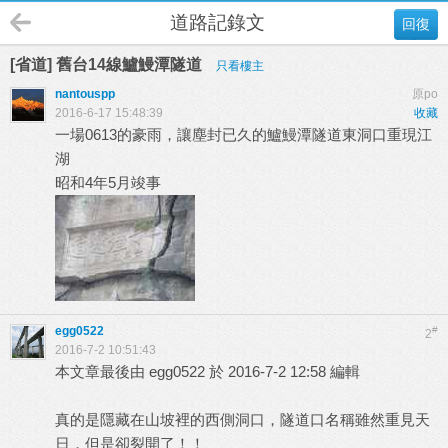
道路記錄文
回復
[省道] 舊台14線鱸鰻潭隧道
只看樓主
nantouspp
原po
2016-6-17 15:48:39
收藏
一場0613的豪雨，讓塵封已久的鱸鰻潭隧道東洞口重現江
湖
昭和4年5月竣事
egg0522
#
2
2016-7-2 10:51:43
本文章最後由 egg0522 於 2016-7-2 12:58 編輯
真的是隱藏在山坡裡的西側洞口，隧道口名稱雖然重見天
日，但是卻裂開了！！