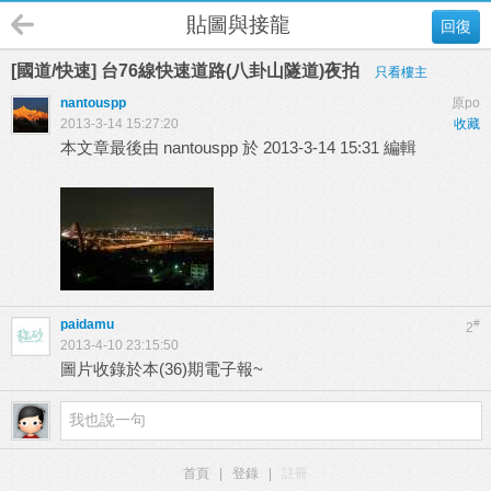
貼圖與接龍
回復
[國道/快速] 台76線快速道路(八卦山隧道)夜拍
只看樓主
nantouspp
原po
2013-3-14 15:27:20
收藏
本文章最後由 nantouspp 於 2013-3-14 15:31 編輯
paidamu
#
2
2013-4-10 23:15:50
圖片收錄於本(36)期電子報~
首頁
|
登錄
|
註冊