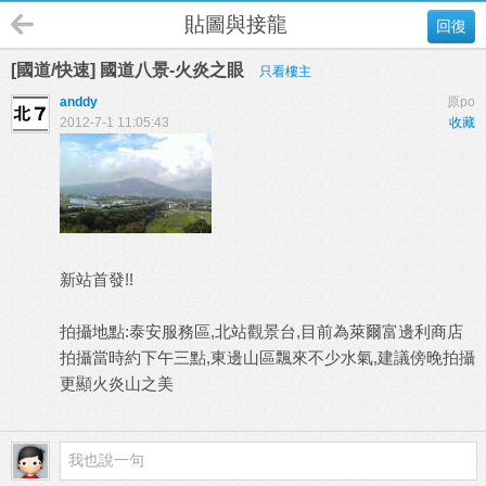
貼圖與接龍
回復
[國道/快速] 國道八景-火炎之眼
只看樓主
anddy
原po
2012-7-1 11:05:43
收藏
新站首發!!
拍攝地點:泰安服務區,北站觀景台,目前為萊爾富邊利商店
拍攝當時約下午三點,東邊山區飄來不少水氣,建議傍晚拍攝
更顯火炎山之美