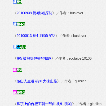
蘆
桃4
《
20100908 桃4鄉道探訪
》／作者：buslover
蘆
桃4-1
《
20100913 桃4-1鄉道探訪
》／作者：buslover
蘆
大
桃5
《
桃5 被機場包夾的鄉道
》／作者：roctaipei10106
龜
桃8
《
龜山人生道 桃8+大棟山路
》／作者：gishileh
龜
桃9-1
《
孤頂上的台塑王朝一部曲 桃9-1鄉道
》／作者：gishileh