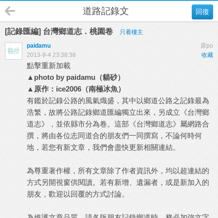
道路記錄文
回復
[記錄匯編] 台灣鄉道志．桃園卷
只看樓主
paidamu
原po
2013-9-4 23:38:38
收藏
點擊重新加載
▲photo by paidamu（貓砂）
▲原作：ice2006（南極冰魚）
有鑑於記錄公路的風氣熾盛，其中以鄉道公路之記錄最為
浩繁，故將公路記錄鄉道匯編獨立出來，另成立《台灣鄉
道志》，並依縣市分為卷。這部《台灣鄉道志》屬網路合
撰，將由各位志同道合的朋友們一同撰寫，不論何時何
地，若您有新文章，我們會盡快更新相關連結。
為尊重著作權，所有文章除了作者資訊外，均以超連結的
方式另開視窗供閱讀。若有新增、遺漏者，或是新加入的
朋友，歡迎以回覆的方式討論。
為維護文章品質，請各版朋友記錄鄉道時，務必加強文字