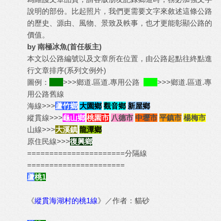
說明的部份。比起照片，我們更需要文字來敘述這條公路
的歷史、源由、風物、景致及軼事，也才更能彰顯公路的
價值。
by 南極冰魚(首任板主)
本文以公路編號以及文章所在位置，由公路起點往終點進
行文章排序(系列文例外)
圖例：
>>>鄉道.區道.專用公路
>>>鄉道.區道.專
用公路舊線
海線>>>
蘆竹鄉
大
園
鄉
觀音鄉
新屋鄉
縱貫線>>>
龜山鄉
桃園市
八德市
中壢市
平鎮市
楊梅市
山線>>>
大溪鎮
龍潭鄉
原住民線>>>
復興鄉
======================分隔線
======================
蘆
桃1
《
縱貫海湖村的桃1線
》／作者：貓砂