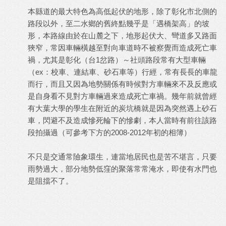
本縣道的最大特色為高低起伏的地形，除了彰化市北側的
路段以外，至二水鄉的舊終點幾乎是「遇橋架高」的坡
形，本路線由於在山麓之下，地形起伏大、彎道多又路面
狹窄，常因車輛橫越至對向車道時不被察覺而造成死亡車
禍，尤其是彰化（台1岔路）～社頭路段常有大型車輛
（ex：校車、連結車、砂石車等）行經，常有長長的車龍
而行，而且又因為地勢關係有時候對方車輛來不及反應或
是自身看不見對方車輛過來造成死亡車禍。幾年前就曾經
有大葉大學的學生在附近的炭坑橋就是因為突然遇上砂石
車，閃避不及造成慘死輪下的慘劇，本人當時有前往該路
段拍攝過（可參考下方的2008-2012年初的相簿）
不只是交通常險象環生，連當地居民也是苦不堪言，只要
雨勢過大，部分地勢低窪的聚落常常淹水，即使有水門也
是阻擋不了。