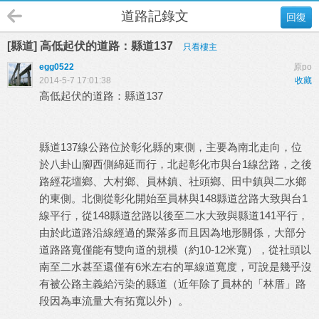
道路記錄文
回復
[縣道] 高低起伏的道路：縣道137
只看樓主
egg0522
原po
2014-5-7 17:01:38
收藏
高低起伏的道路：縣道137
縣道137線公路位於彰化縣的東側，主要為南北走向，位
於八卦山腳西側綿延而行，北起彰化市與台1線岔路，之後
路經花壇鄉、大村鄉、員林鎮、社頭鄉、田中鎮與二水鄉
的東側。北側從彰化開始至員林與148縣道岔路大致與台1
線平行，從148縣道岔路以後至二水大致與縣道141平行，
由於此道路沿線經過的聚落多而且因為地形關係，大部分
道路路寬僅能有雙向道的規模（約10-12米寬），從社頭以
南至二水甚至還僅有6米左右的單線道寬度，可說是幾乎沒
有被公路主義給污染的縣道（近年除了員林的「林厝」路
段因為車流量大有拓寬以外）。