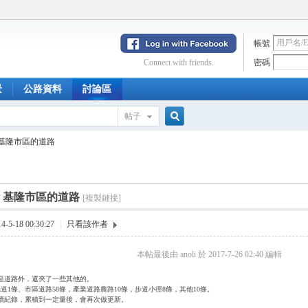
帳號
Connect with friends.
密碼
景
公路資料
討論區
帖子
搜
基隆市區的道路
索
基隆市區的道路
[複製鏈接]
5-18 00:30:27
|
只看該作者
本帖最後由 anoli 於 2017-7-26 02:40 編輯
區道路外，還夾了一些其他的。
道1條、市區道路58條，產業道路農路10條，步道小徑8條，其他10條。
續紀錄，累積到一定量後，會再次做更新。