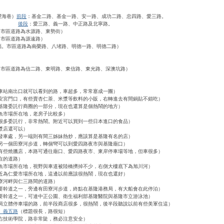
>望海巷）
前段
：基金二路、基金一路、安一路、成功二路、忠四路、愛三路。
後段
：愛三路、義一路、中正路及北寧路。
。市區道路為水源路、東勢街）
。市區道路為源遠路）
百福。市區道路為南榮路、八堵路、明德一路、明德二路）
。市區道路為信二路、東明路、東信路、東光路、深澳坑路）
車站南出口就可以看到的路，車超多，常常塞成一團）
安宮門口，有些賣杏仁茶、米漿等飲料的小販，右轉進去有間鍋貼不錯吃）
基隆委託行商圈的一部分，現在也還算是個熱鬧的地方）
魚市場所在地，老房子比較多）
很多委託行，非常熱鬧。附近可以買到一些日本進口的食品）
漿店還可以）
發車處，另一端則有間三姊妹熱炒，應該算是基隆有名的店）
另一個田寮河步道，轉個彎可以到愛四路夜市與基隆廟口）
有些燒臘店，本路可通往廟口、愛四路夜市、東岸停車場等地，但車很多）
在的道路）
魚市場所在地，視野與車道被陸橋擠掉不少，右側大樓底下為旭川河）
近為仁愛市場所在地，這邊以前應該很熱鬧，現在也還好）
寮河畔與仁三路間的道路）
要幹道之一，旁邊有田寮河步道，終點在基隆港務局，有大船會在此停泊）
要幹道之一，可達中正公園、衛生福利部基隆醫院與基隆市立游泳池）
局立體停車場的路，前半段商店很多，很熱鬧，後半段聽說以前有些美軍住這）
、義五路
（標題很長，路很短）
右技術學院，路非常陡，務必注意安全）