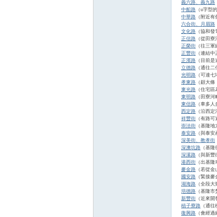
義六路、義九路
中船路
（u字型
中華路
（附近有
六合街、月眉路
文化路
（協和發
正信路
（從田寮
正榮街
（往三軍
正豐街
（連結中
正濱路
（目前是
立德路
（通往二
光明路
（可達七
孝東路
（頗大條
東光路
（住宅區
論
東明路
（田寮河
東信路
（車多人
西定路
（沿西定
祥豐街
（有路可
崇法街
（基隆地
泰安路
（與泰安
深美街、教孝街
深澳坑路
（基隆
深溪路
（與新豐
港西街
（出基隆
麥金路
（若從金
國安路
（緊接麥
湖海路
（全段大
區
培德路
（基隆市
新豐街
（近來開
槓子寮路
（通往
復興路
（會經過