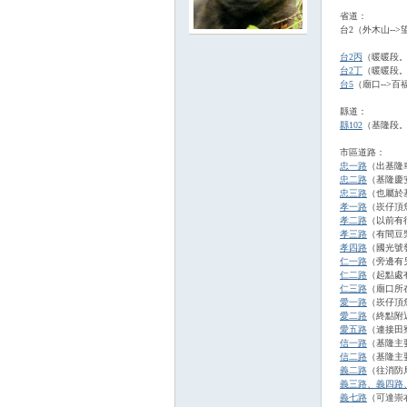
省道：
台2（外木山--
路
台2丙
（暖暖段
台2丁
（暖暖段
台5
（廟口-->
縣道：
縣102
（基隆段
市區道路：
忠一路
（出基隆
忠二路
（基隆慶
忠三路
（也屬於
孝一路
（崁仔頂
邦
孝二路
（以前有
孝三路
（有間豆
孝四路
（國光號
仁一路
（旁邊有
仁二路
（起點處
仁三路
（廟口所
愛一路
（崁仔頂
愛二路
（終點附
愛五路
（連接田
信一路
（基隆主
信二路
（基隆主
義二路
（往消防
義三路、義四路
義七路
（可達崇
討