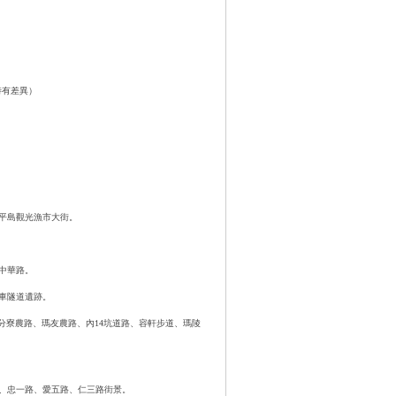
時有差異）
平島觀光漁市大街。
中華路。
車隧道遺跡。
七分寮農路、瑪友農路、內14坑道路、容軒步道、瑪陵
、忠一路、愛五路、仁三路街景。