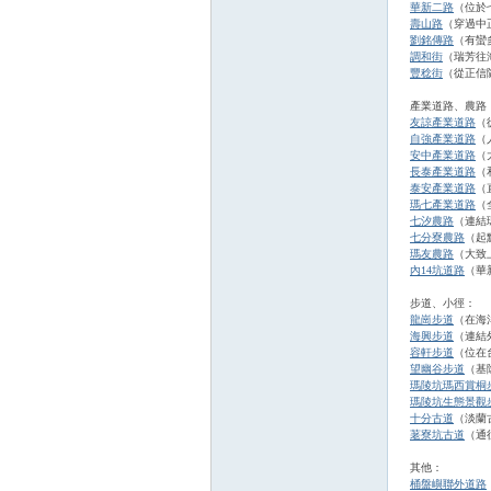
華新二路
（位於
壽山路
（穿過中
劉銘傳路
（有蠻
調和街
（瑞芳往
豐稔街
（從正信
產業道路、農路
友諒產業道路
（
自強產業道路
（
安中產業道路
（
長泰產業道路
（
泰安產業道路
（
瑪七產業道路
（
七汐農路
（連結
七分寮農路
（起
瑪友農路
（大致
內14坑道路
（華
步道、小徑：
龍崗步道
（在海
海興步道
（連結
容軒步道
（位在
望幽谷步道
（基
瑪陵坑瑪西賞桐
瑪陵坑生態景觀
十分古道
（淡蘭
荖寮坑古道
（通
其他：
桶盤嶼聯外道路