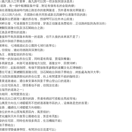
（義六路入口常塞車，義九路可以買一些泳裝與游泳器具）
的道路，有一個中船攤販集中場，附近有個有名的金龍肉焿）
個在基隆臨港線時代鐵公路並存的復興隧道，另外還有個光華隧道）
（北122與六合街、月眉路65巷共同形成新北四腳亭往基隆市區的路）
電廠與台肥基隆一廠的所在地，拐個彎可以往外木山前進）
河畔出發，可達基隆市立田徑場，穿過正信隧道為豐稔街，正信路終點則為崇法街）
總醫院基隆分院及頂石閣砲台之路）
正路及祥豐街的道路）
連接和平島與基隆本島唯一的道路，但不久後的未來就不是了）
信高中與槓子寮砲台的路）
堵車站、七堵鐵道紀念公園與七堵行政單位）
，但很短，連結培德路與深澳坑路）
為主，基隆監獄的所在地）
畔唯一的加油站所在位置，同時還有商場、賣場與餐廳）
多商家也多，本路可達基隆地方法院、基隆女中、田寮河畔）
河而行，起點很熱鬧，有個不開放散客參觀的達爾文化石博物館）
通往可達三軍總醫院基隆分院、頂石閣砲台與槓子寮砲台，終點處為海洋大學）
方法院與基隆調查站的所在位置，街上有間還算不錯的咖啡店）
產業道路連結，通往泰安瀑布與姜子寮山登山口的道路）
（以住宅區為主，環境看似不錯，但我沒住過）
往瑞芳的道路之一）
街相同，有間愛買在這）
車站北出口就可以看到的路，旁邊有碼頭可搭船去馬祖等地）
山萬里方向往八堵暖暖而不想經過基隆市區的人，這條路是您的首選）
金路，繼續往八堵暖暖方向移動）
致位於外木山濱海風景區內，風景很好）
焚化爐與天外天復育公園都在這，算是有亮點）
發的住宅區，同時也有很多商店，生活機能不錯）
槓子寮砲台）
經國管理暨健康學院，有間洪佳豆花還可以）