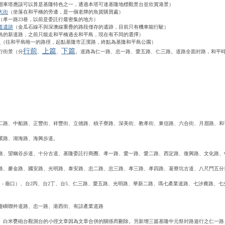
迴車塔應該可以算是基隆特色之一，通過本塔可達基隆地標觀景台並欣賞港景）
大街
（坐落在和平橋的旁邊，是一個老牌的魚貨購買處）
（孝一路23巷，以前是委託行最密集的地方）
道遺跡
（金瓜石線不與深澳線重疊的路段僅存的遺跡，目前只有機車能行駛）
島的新道路，之前只能走和平橋過去和平島，現在有不同的選擇）
）
（往和平島唯一的路徑，起點基隆市正濱路，終點為基隆和平島公園）
行前
上篇
下篇
行街景（分
、
、
。道路為仁一路、忠一路、愛五路、仁三路。道路全面封路，和平
。
二路、中船路、正豐街、祥豐街、立德路、槓子寮路、深美街、教孝街、東信路、六合街、月眉路、和
濱路、湖海路、海興步道。
路、望幽谷步道、十分古道、基隆委託行商圈、孝一路、愛一路、愛二路、西定路、復興路、文化路、
路、麥金路、國安路、光明路、泰安路、忠二路、忠三路、孝三路、孝四路、荖寮坑古道、八尺門五分
山 - 廟口）、台2丙、台2丁、台5、仁三路、愛五路、光明路、華新二路、瑪七產業道路、七汐農路、
。
盤嶼聯外道路、忠一路、港西街、有諒產業道路
、白米甕砲台觀測台的小徑文章因為文章合併的關係而刪除。
另新增三篇基隆中元祭封路遊行之仁一路