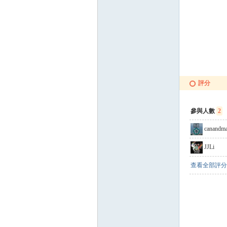
評分
參與人數
2
canandm
JJLi
查看全部評分