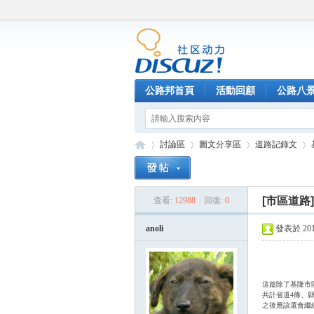
公路邦首頁
活動回顧
公路八
討論區
圖文分享區
道路記錄文
[市區道路]
查看:
12988
|
回復:
0
公
»
›
›
›
anoli
發表於 2014-
這篇除了基隆市
共計省道4條、縣
之後應該還會繼