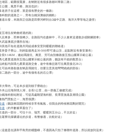
七堵區，範圍很寬廣，友蚋附近有很多路都叫華新二路）
正公園，風景不賴，路況也好）
多老房子在這裡，算是很有歷史的一條路）
海科館的道路之一，旁有台鐵深澳線的鐵軌）
隧道出發，本路與正信路是田寮河畔到台2線中正路、海洋大學等地之捷徑）
：
從五堵往友蚋會經過的路）
人比車多，而車很稀少。全路段均在森林中，不少人會來這邊散步或騎腳踏車）
大武崙澳底沙灘所在地）
和其他不知名道路共同組成泰安里到暖暖的聯絡道）
直奔姜子寮山，到終點後再走30-50分即可達山頂，起點附近有泰安瀑布）
全長9.14KM，連結瑪陵坑、萬里、另可由別條路接五指山國軍示範公墓）
瑪七產業道路與五指山國軍示範公墓的路，聽說有不錯的觀景台）
點終點均與瑪七產業道路交會，途中有條岔路可往萬里接北28-2）
上可由本路銜接友蚋及瑪陵坑，但要注意其他彎彎繞繞的部份）
新二路的一部分，途中有個有名的石公潭）
洋大學內，可走本步道到槓子寮砲台）
外木山沿海與情人湖，全長1公里，由一群義工修建完成）
台鐵海科館站附近，可從高處眺望海科館、長潭里漁港及潮境公園）
隆熱門景點之一，海景很讚）
步道
（聽說桐花開的時候非常有氣氛，但我去的時候桐花剛好開完）
步道
（約半數被草蓋住了）
古道的一部分，可往十分、瑞芳、暖暖與五分山，不太好走）
往荖寮坑煤礦遺址的步道，有整修過，比較好走）
（這篇是在講和平島旁的桶盤嶼，不過因為只拍了條聯外道路，所以就放到這來）