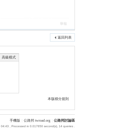
舉報
返回列表
高級模式
本版積分規則
手機版
|
公路邦 twroad.org
|
公路邦討論區
 04:43
, Processed in 0.017650 second(s), 14 queries .