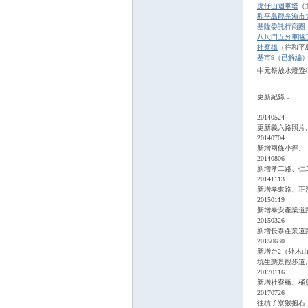
虎仔山迴車塔
（
和平島觀光漁市
基隆委託行商圈
八尺門五分車隧
社寮橋
（往和平
基市9（已解編
中元祭放水燈遊
更新紀錄：
20140524
更新義六路照片
20140704
新增兩條小徑。
20140806
新增孝二路、仁
20141113
新增孝東路、正
20150119
新增泰安產業道
20150326
新增長泰產業道
20150630
新增台2（外木
坑生態景觀步道
20170116
新增社寮橋、桶
20170726
往槓子寮猴抱石