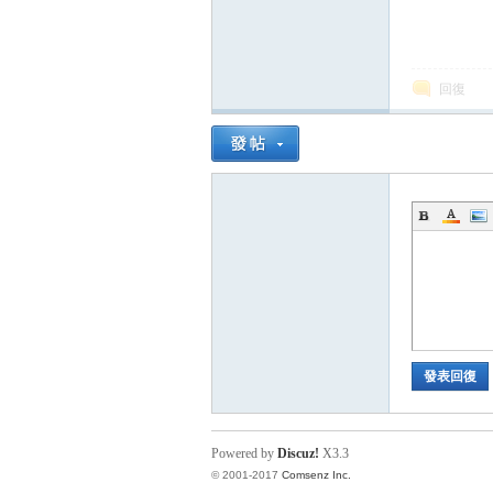
回復
發表回復
Powered by
Discuz!
X3.3
© 2001-2017
Comsenz Inc.