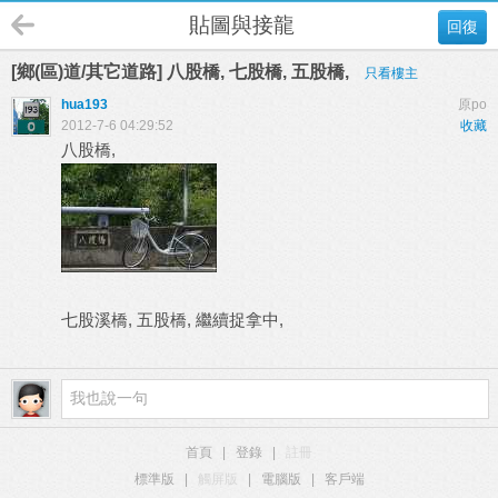
貼圖與接龍
回復
[鄉(區)道/其它道路] 八股橋, 七股橋, 五股橋,
只看樓主
hua193
原po
2012-7-6 04:29:52
收藏
八股橋,
七股溪橋, 五股橋, 繼續捉拿中,
首頁
|
登錄
|
註冊
標準版
|
觸屏版
|
電腦版
|
客戶端