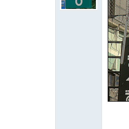
路
邦
討