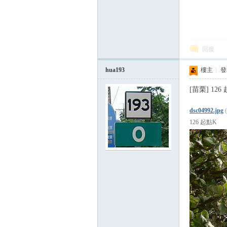
回復
hua193
樓主
|
發表
[苗栗] 126
論
dsc04992.jpg
126 起點K
區