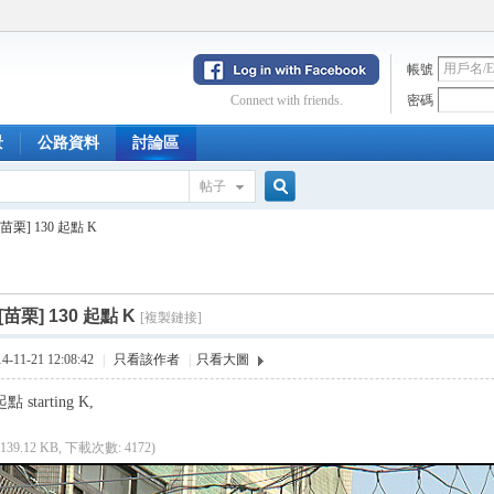
帳號
Connect with friends.
密碼
景
公路資料
討論區
帖子
搜
[苗栗] 130 起點 K
索
[苗栗] 130 起點 K
[複製鏈接]
11-21 12:08:42
|
只看該作者
|
只看大圖
點 starting K,
(139.12 KB, 下載次數: 4172)