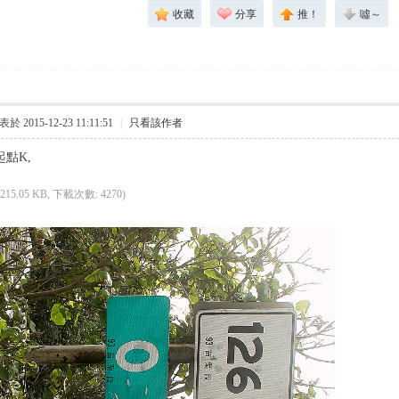
收藏
分享
推！
噓～
於 2015-12-23 11:11:51
|
只看該作者
 起點K,
(215.05 KB, 下載次數: 4270)