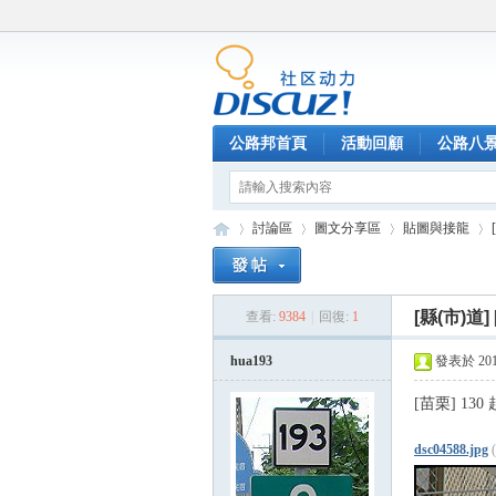
公路邦首頁
活動回顧
公路八
討論區
圖文分享區
貼圖與接龍
[縣(市)道]
查看:
9384
|
回復:
1
公
»
›
›
›
hua193
發表於 2014-
[苗栗] 130 起
dsc04588.jpg