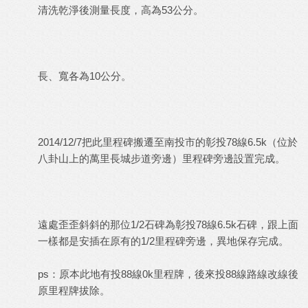
清洗乾淨後測量長度，高為53公分。
長、寬各為10公分。
2014/12/7把此里程碑搬遷至南投市的彰投78線6.5k（位於
八卦山上的萬里長城步道旁邊）里程碑旁邊設置完成。
遠處歪歪斜斜的那位1/2石碑為彰投78線6.5k石碑，跟上面
一樣都是安插在原有的1/2里程碑旁邊，異地保存完成。
ps：原本此地有投88線0k里程牌，後來投88線路線改線後
原里程牌拔除。