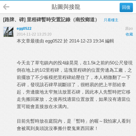
貼圖與接龍
回復
[路牌、碑] 里程碑暫時安置記錄（南投鄉道）
只看樓主
egg0522
原po
2014-11-22 13:25:20
收藏
本文章最後由 egg0522 於 2014-12-23 19:34 編輯
今天去了草屯鎮內的投4線晃晃，在1.5k之前約50公尺發現
倒在地上的1/2里程碑，這塊里程碑的位置旁邊為工廠，之
前擺放了不少板模把里程碑給壓住了，本人稍微翻了一下
石碑，發現該石碑早就斷頭了，很輕易的把上半部給拿
起，旁邊腹地太窄無法放置石碑，因此本人先暫時把它移
走先搬回家放，之後再找適當位置放置，如果沒有適當位
置可能會直接放在水溝內。
目前先暫時放在庭院內，是「暫時」的喔～我怕家人看到
會被罵到臭頭說沒事搬什麼鬼東西回家！