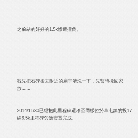
之前站的好好的1.5k慘遭撞倒。
我先把石碑搬去附近的廟宇清洗一下，先暫時搬回家
放.......
2014/11/30已經把此里程碑遷移至同樣位於草屯鎮的投17
線6.5k里程碑旁邊安置完成。