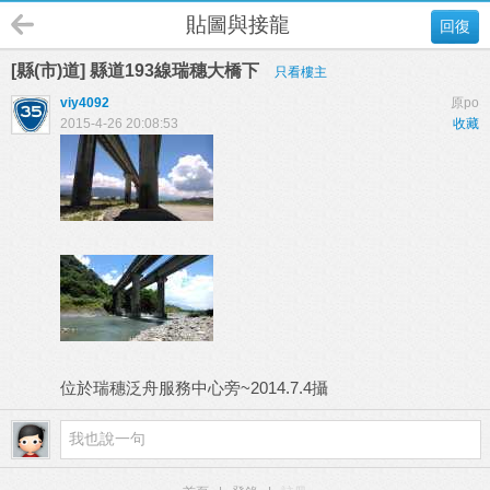
貼圖與接龍
回復
[縣(市)道] 縣道193線瑞穗大橋下
只看樓主
viy4092
原po
2015-4-26 20:08:53
收藏
位於瑞穗泛舟服務中心旁~2014.7.4攝