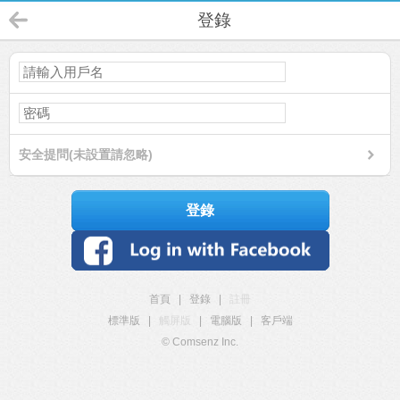
登錄
安全提問(未設置請忽略)
登錄
首頁
|
登錄
|
註冊
標準版
|
觸屏版
|
電腦版
|
客戶端
© Comsenz Inc.