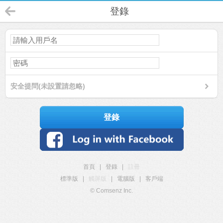
登錄
安全提問(未設置請忽略)
登錄
首頁
|
登錄
|
註冊
標準版
|
觸屏版
|
電腦版
|
客戶端
© Comsenz Inc.