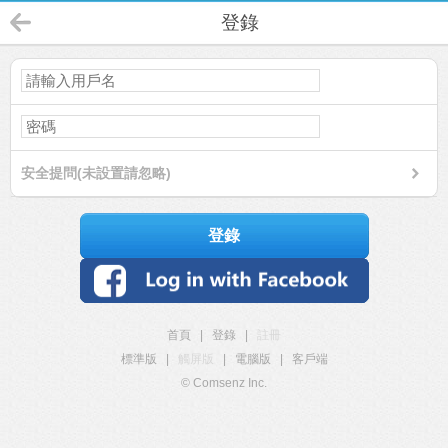
登錄
安全提問(未設置請忽略)
登錄
首頁
|
登錄
|
註冊
標準版
|
觸屏版
|
電腦版
|
客戶端
© Comsenz Inc.