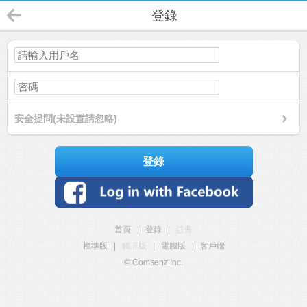
登錄
安全提問(未設置請忽略)
登錄
首頁
|
登錄
|
註冊
標準版
|
觸屏版
|
電腦版
|
客戶端
© Comsenz Inc.