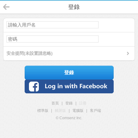
登錄
安全提問(未設置請忽略)
登錄
首頁
|
登錄
|
註冊
標準版
|
觸屏版
|
電腦版
|
客戶端
© Comsenz Inc.