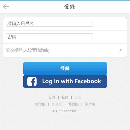
登錄
安全提問(未設置請忽略)
登錄
首頁
|
登錄
|
註冊
標準版
|
觸屏版
|
電腦版
|
客戶端
© Comsenz Inc.